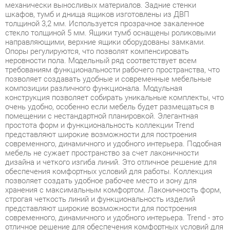
направляющими, верхние ящики оборудованы замками.
Опоры регулируются, что позволят компенсировать
неровности пола. Модельный ряд соответствует всем
требованиям функциональности рабочего пространства, что
позволяет создавать удобные и современные мебельные
композиции различного функционала. Модульная
конструкция позволяет собирать уникальные комплекты, что
очень удобно, особенно если мебель будет размещаться в
помещении с нестандартной планировкой. Элегантная
простота форм и функциональность коллекции Trend
представляют широкие возможности для построения
современного, динамичного и удобного интерьера. Подобная
мебель не сужает пространство за счет лаконичности
дизайна и четкого изгиба линий. Это отличное решение для
обеспечения комфортных условий для работы. Коллекция
позволяет создать удобное рабочее место и зону для
хранения с максимальным комфортом. Лаконичность форм,
строгая четкость линий и функциональность изделий
представляют широкие возможности для построения
современного, динамичного и удобного интерьера. Trend - это
отличное решение для обеспечения комфортных условий для
работы, а также современное и качественное оснащение для
офиса в формате open-space, переговорной зоны и
отдельного кабинета, позволяющее оптимизировать
пространство без ущерба для функциональности и удобства.
Широкая база элементов позволит создать полноценный