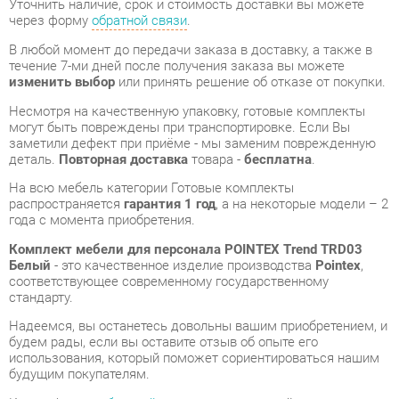
Несмотря на качественную упаковку, готовые комплекты
могут быть повреждены при транспортировке. Если Вы
заметили дефект при приёме - мы заменим поврежденную
деталь.
Повторная доставка
товара -
бесплатна
.
На всю мебель категории Готовые комплекты
распространяется
гарантия 1 год
, а на некоторые модели – 2
года с момента приобретения.
Комплект мебели для персонала POINTEX Trend TRD03
Белый
- это качественное изделие производства
Pointex
,
соответствующее современному государственному
стандарту.
Надеемся, вы останетесь довольны вашим приобретением, и
будем рады, если вы оставите отзыв об опыте его
использования, который поможет сориентироваться нашим
будущим покупателям.
Кроме формы
обратной связи
получить развёрнутую
консультацию, фото и видеообзор продукции вы можете по
e-mail, телефону в Екатеринбурге и через мессенджеры
Telegram и WhatsApp.
Готовые комплекты также можно сравнить между собой в
нашем шоу-руме и купить Комплект мебели для персонала
POINTEX Trend TRD03 Белый, самостоятельно забрав его с