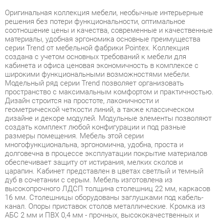
соотношение цены и качества, современные и качественные
материалы, удобная эргономика основные преимущества
серии Trend от мебельной фабрики Pointex. Коллекция
создана с учетом основных требований к мебели для
кабинета и офиса ценовая экономичность в комплексе с
широкими функциональными возможностями мебели.
Модельный ряд серии Trend позволяет организовать
пространство с максимальным комфортом и практичностью.
Дизайн строится на простоте, лаконичности и
геометрической четкости линий, а также классическом
дизайне и декоре модулей. Модульные элементы позволяют
создать комплект любой конфигурации и под разные
размеры помещения. Мебель этой серии
многофункциональна, эргономична, удобна, проста и
долговечна в процессе эксплуатации покрытие материалов
обеспечивает защиту от истирания, мелких сколов и
царапин. Кабинет представлен в цветах светлый и темный
дуб в сочетании с серым. Мебель изготовлена из
высокопрочного ЛДСП толщина столешниц 22 мм, каркасов
16 мм. Столешницы оборудованы заглушками под кабель-
канал. Опоры приставок столов металлические. Кромка из
АБС 2 мм и ПВХ 0,4 мм - прочных, высококачественных и
механически выносливых материалов. Задние стенки
шкафов, тумб и днища ящиков изготовлены из ДВП
толщиной 3,2 мм. Используется прозрачное закаленное
стекло толщиной 5 мм. Ящики тумб оснащены роликовыми