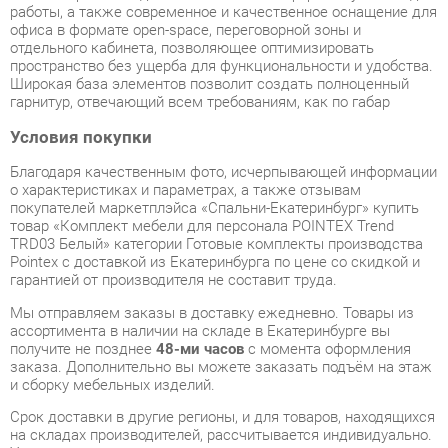
гарнитур, отвечающий всем требованиям, как по габар
Условия покупки
Благодаря качественным фото, исчерпывающей информации
о характеристиках и параметрах, а также отзывам
покупателей маркетплэйса «Спальни-Екатеринбург» купить
товар «Комплект мебели для персонала POINTEX Trend
TRD03 Белый» категории Готовые комплекты производства
Pointex с доставкой из Екатеринбурга по цене со скидкой и
гарантией от производителя не составит труда.
Мы отправляем заказы в доставку ежедневно. Товары из
ассортимента в наличии на складе в Екатеринбурге вы
получите не позднее
48-ми часов
с момента оформления
заказа. Дополнительно вы можете заказать подъём на этаж
и сборку мебельных изделий.
Срок доставки в другие регионы, и для товаров, находящихся
на складах производителей, рассчитывается индивидуально.
Уточнить наличие, срок и стоимость доставки вы можете
через форму
обратной связи
.
В любой момент до передачи заказа в доставку, а также в
течение 7-ми дней после получения заказа вы можете
изменить выбор
или принять решение об отказе от покупки.