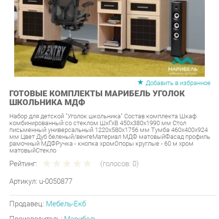
Добавить в избранное
ГОТОВЫЕ КОМПЛЕКТЫ МАРИБЕЛЬ УГОЛОК
ШКОЛЬНИКА МДФ
Набор для детской "Уголок школьника" Состав комплекта Шкаф
комбинированный со стеклом ШхГхВ 450х380х1990 мм Стол
письменный универсальный 1220х580х1756 мм Тумба 460х400х924
мм Цвет Дуб беленый/венгеМатериал МДФ матовыйФасад профиль
рамочный МДФРучка - кнопка хромОпоры круглые - 60 м хром
матовыйСтекло
Рейтинг:
(голосов:
0
)
Артикул:
u-0050877
Продавец:
Мебель-Екб
Производитель:
Марибель
46 290 ₽
Под заказ
Последняя цена: