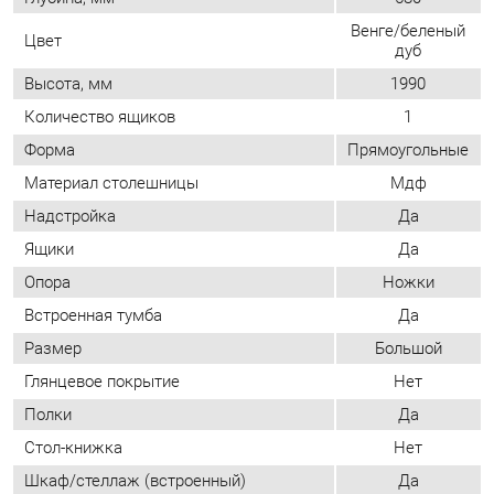
Форма
Прямоугольные
Материал столешницы
Мдф
Надстройка
Да
Ящики
Да
Опора
Ножки
Встроенная тумба
Да
Размер
Большой
Глянцевое покрытие
Нет
Полки
Да
Стол-книжка
Нет
Шкаф/стеллаж (встроенный)
Да
Для двоих (бэнч стол)
Нет
Выдвижная полка для клавиатуры
Нет
Отделение для системного блока
Нет
Для кого (если нет нужного значения
Для детей
то этот пункт не заполняется)