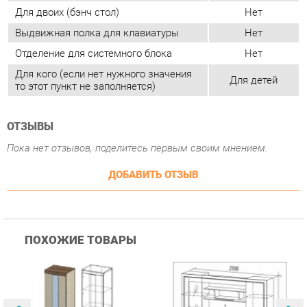
ОТЗЫВЫ
Пока нет отзывов, поделитесь первым своим мнением.
ДОБАВИТЬ ОТЗЫВ
ПОХОЖИЕ ТОВАРЫ
Гостиная Стиль
Гостиная Витра
К
Атлантида-2 Венге-дуб
Симфония 7.10
п
Белфорд
А
с