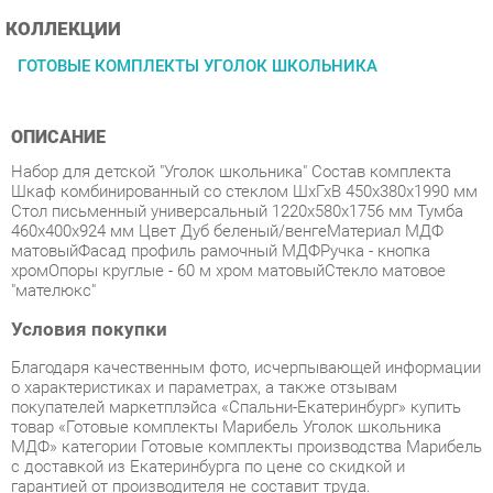
ГОТОВЫЕ КОМПЛЕКТЫ УГОЛОК ШКОЛЬНИКА
ОПИСАНИЕ
Набор для детской "Уголок школьника" Состав комплекта
Шкаф комбинированный со стеклом ШхГхВ 450х380х1990 мм
Стол письменный универсальный 1220х580х1756 мм Тумба
460х400х924 мм Цвет Дуб беленый/венгеМатериал МДФ
матовыйФасад профиль рамочный МДФРучка - кнопка
хромОпоры круглые - 60 м хром матовыйСтекло матовое
"мателюкс"
Условия покупки
Благодаря качественным фото, исчерпывающей информации
о характеристиках и параметрах, а также отзывам
покупателей маркетплэйса «Спальни-Екатеринбург» купить
товар «Готовые комплекты Марибель Уголок школьника
МДФ» категории Готовые комплекты производства Марибель
с доставкой из Екатеринбурга по цене со скидкой и
гарантией от производителя не составит труда.
Мы отправляем заказы в доставку ежедневно. Товары из
ассортимента в наличии на складе в Екатеринбурге вы
получите не позднее
48-ми часов
с момента оформления