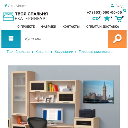
Эль-Монте
Вход
+7 (903) 000-00-00
Зак
0
0
0
обр
О ПРОЕКТЕ
ФАБРИКИ
КОНТАКТЫ
ОПЛАТА И ДОСТАВКА
зво
Твоя Спальня
Каталог
Коллекции
Готовые комплекты