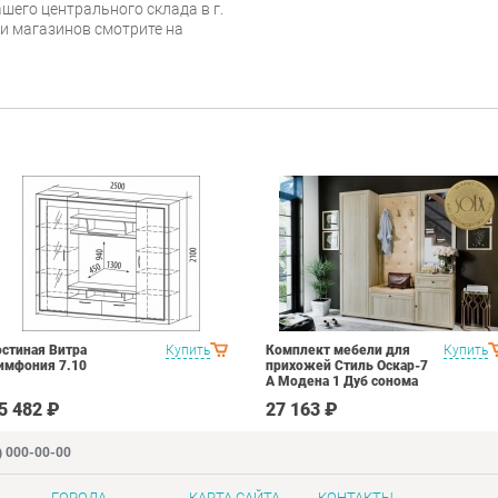
ашего центрального склада в г.
 и магазинов смотрите на
остиная Витра
Купить
Комплект мебели для
Купить
имфония 7.10
прихожей Стиль Оскар-7
А Модена 1 Дуб сонома
светлый Крем
5 482 ₽
27 163 ₽
) 000-00-00
ГОРОДА
КАРТА САЙТА
КОНТАКТЫ