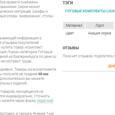
Все кровати снабжены
ТЭГИ
ованиями. Серия может
ГОТОВЫЕ КОМПЛЕКТЫ LIGH
дических матрацев. Шкафы и
ые опоры "американки", столы -
Материал
Лдсп
Цвет
Акация лорка
рпывающей информации о
же отзывам покупателей
 купить товар «Комплект
ОТЗЫВЫ
ация Лорка» категории Готовые
Пока нет отзывов, поделитесь
кой из Екатеринбурга по цене со
 не составит труда.
ДОБ
дневно. Товары из ассортимента
вы получите не позднее
48-ми
Дополнительно вы можете
бельных изделий.
я товаров, находящихся на
тся индивидуально. Уточнить
вы можете через форму
обратной
оставку, а также в течение 7-ми