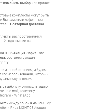
те
изменить выбор
или принять
готовые комплекты могут быть
и Вы заметили дефект при
еталь.
Повторная доставка
мплекты распространяется
 – 2 года с момента
IGHT 05 Акация Лорка
- это
ива
, соответствующее
дарту.
шим приобретением, и будем
е его использования, который
дущим покупателям.
ь развёрнутую консультацию,
е по e-mail, телефону в
legram и WhatsApp.
нить между собой в нашем шоу-
мебели Рива LIGHT 05 Акация