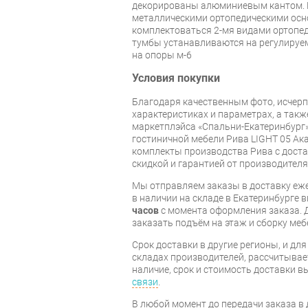
декорированы алюминиевым кантом. 
металлическими ортопедическими осн
комплектоваться 2-мя видами ортопе
тумбы устанавливаются на регулируем
на опоры м-6
Условия покупки
Благодаря качественным фото, исче
характеристиках и параметрах, а так
маркетплэйса «Спальни-Екатеринбург»
гостиничной мебели Рива LIGHT 05 Ак
комплекты производства Рива с достав
скидкой и гарантией от производителя
Мы отправляем заказы в доставку еже
в наличии на складе в Екатеринбурге 
часов
с момента оформления заказа. 
заказать подъём на этаж и сборку ме
Срок доставки в другие регионы, и дл
складах производителей, рассчитывае
наличие, срок и стоимость доставки 
связи
.
В любой момент до передачи заказа в д