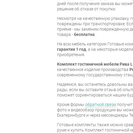
дней после получения заказа вы може
решение об отказе от покупки.
Несмотря на качественную упаковку, 
повреждены при транспортировке. Есл
приёме - мы заменим поврежденную д
товара -
бесплатна
.
На всю мебель категории Готовые ко
гарантия 1 год
, а на некоторые модели
приобретения.
Комплект гостиничной мебели Рива L
качественное изделие производства
Р
современному государственному стан
Надеемся, вы останетесь довольны ва
рады, если вы оставите отзыв об опыт
поможет сориентироваться нашим бу
Кроме формы
обратной связи
получит
фото и видеообзор продукции вы может
Екатеринбурге и через мессенджеры Te
Готовые комплекты также можно срав
руме и купить Комплект гостиничной 