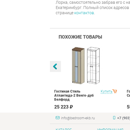
Лорка, самостоятельно забрав его с н
Екатеринбург. Полный список адресов
странице
контактов
.
ПОХОЖИЕ ТОВАРЫ
оник 1
Купить
Гостиная Стиль
Купить
Г
N16 Дуб
Атлантида-2 Венге-дуб
С
лый глянец
Белфорд
₽
25 223 ₽
5
info@bedroom-ekb.ru
+7 (903
КАТАЛОГ
ИНФОРМАЦИЯ