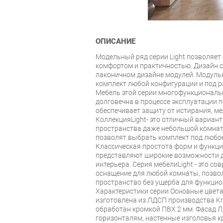
ОПИСАНИЕ
Модельный ряд серии Light позволяет
комфортом и практичностью. Дизайн с
лаконичном дизайне модулей. Модуль
комплект любой конфигурации и под 
Мебель этой серии многофункциональн
долговечна в процессе эксплуатации 
обеспечивает защиту от истирания, ме
КоллекцияLight- это отличный вариан
пространства даже небольшой комнат
позволят выбрать комплект под любо
Классическая простота форм и функц
представляют широкие возможности д
интерьера. Серия мебелиLight - это со
оснащение для любой комнаты, позв
пространство без ущерба для функцио
Характеристики серии Основные цвета в
изготовлена из ЛДСП производства Kr
обработан кромкой ПВХ 2 мм. Фасад 
горизонталям, настенные изголовья кр