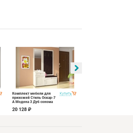
Комплект мебели для
Купить
Спальня Соник 2
прихожей Стиль Оскар-7
Импульс SN16 Дуб
А Модена 3 Дуб сонома
сонома/белый глянец
светлый Крем
20 128 ₽
64 690 ₽