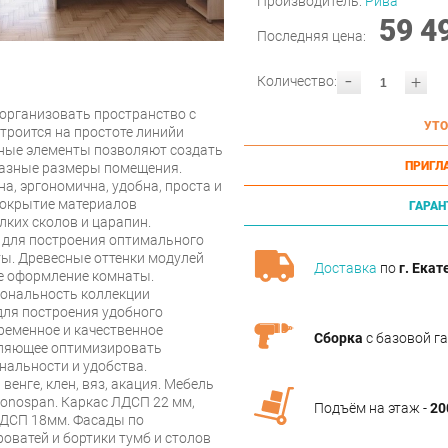
Производитель:
Рива
59 4
Последняя цена:
-
+
Количество:
 организовать пространство с
УТО
троится на простоте линийи
ные элементы позволяют создать
ПРИГЛ
разные размеры помещения.
а, эргономична, удобна, проста и
покрытие материалов
ГАРАН
лких сколов и царапин.
т для построения оптимального
ы. Древесные оттенки модулей
Доставка
по
г. Екат
е оформление комнаты.
иональность коллекции
ля построения удобного
временное и качественное
Сборка
с базовой г
оляющее оптимизировать
нальности и удобства.
енге, клен, вяз, акация. Мебель
onospan. Каркас ЛДСП 22 мм,
Подъём на этаж -
20
ЛДСП 18мм. Фасады по
оватей и бортики тумб и столов