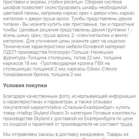
металлик + двери груша арозо. Тумбы представлены двумя
типами - Вы можете купить как приставные, так и подкатные
тумбы. Ценовые решения представлены двумя группами 1 -
ясень шимо, орех, груша арозо, 2 - клен/металлик и венге/
металлик. Для уточнения цены укажите цвет на изделии.
Технические характеристики мебели-Основной материал
ЛДСП производства Kronospan Польша -Немецкая
фурнитура.-Толщина столешниц, топов 22 мм., толщина
каркасов 18 мм. -Противоударная кромка ПВХ на
столешницах толщиной 2 мм, каркасы 0,6мм.-Стекло
тонированное бронза, толщина 2 мм.
Условия покупки
Благодаря качественным фото, исчерпывающей информации
о характеристиках и параметрах, а также отзывам
покупателей маркетплэйса «Спальни-Екатеринбург» купить
товар «Набор Skyland Имаго 3» категории Готовые комплекты
производства Skyland с доставкой из Екатеринбурга по цене
со скидкой и гарантией от производителя не составит труда.
Мы отправляем заказы в доставку ежедневно. Товары из
ассортимента в наличии на складе в Екатеринбурге вы
получите не позднее
48-ми часов
с момента оформления
заказа. Дополнительно вы можете заказать подъём на этаж
и сборку мебельных изделий.