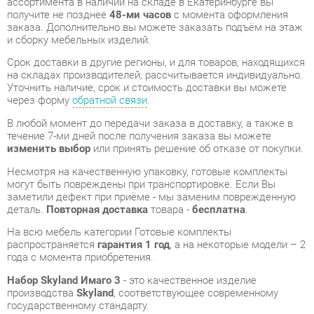
Срок доставки в другие регионы, и для товаров, находящихся
на складах производителей, рассчитывается индивидуально.
Уточнить наличие, срок и стоимость доставки вы можете
через форму
обратной связи
.
В любой момент до передачи заказа в доставку, а также в
течение 7-ми дней после получения заказа вы можете
изменить выбор
или принять решение об отказе от покупки.
Несмотря на качественную упаковку, готовые комплекты
могут быть повреждены при транспортировке. Если Вы
заметили дефект при приёме - мы заменим поврежденную
деталь.
Повторная доставка
товара -
бесплатна
.
На всю мебель категории Готовые комплекты
распространяется
гарантия 1 год
, а на некоторые модели – 2
года с момента приобретения.
Набор Skyland Имаго 3
- это качественное изделие
производства
Skyland
, соответствующее современному
государственному стандарту.
Надеемся, вы останетесь довольны вашим приобретением, и
будем рады, если вы оставите отзыв об опыте его
использования, который поможет сориентироваться нашим
будущим покупателям.