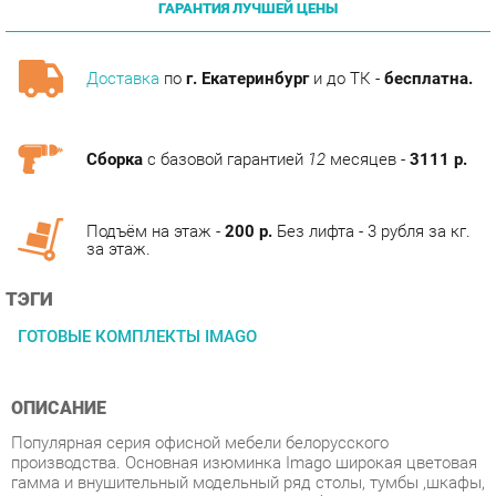
Доставка
по
г. Екатеринбург
и до ТК -
бесплатна.
Сборка
с базовой гарантией
12
месяцев -
3111 р.
Подъём на этаж -
200 р.
Без лифта - 3 рубля за кг.
за этаж.
ТЭГИ
ГОТОВЫЕ КОМПЛЕКТЫ IMAGO
ОПИСАНИЕ
Популярная серия офисной мебели белорусского
производства. Основная изюминка Imago широкая цветовая
гамма и внушительный модельный ряд столы, тумбы ,шкафы,
приставки и экраны, стойки ресепшн. Сборная система
шкафов позволяет сконструировать шкафы необходимой
цветовой гаммы, например каркас орех + двери клен, каркас