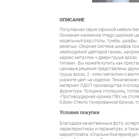
ОПИСАНИЕ
Популярная серия офисной мебели бел
Основная изюминка Imago широкая ц
модельный ряд столы, тумбы ,шкафы, 
ресепшн. Сборная система шкафов по
необходимой цветовой гаммы, наприме
каркас металлик + двери груша арозо
типами - Вы можете купить как приста
Ценовые решения представлены двумя 
груша арозо, 2 - клен/металлик и вен
укажите цвет на изделии. Технические
материал ЛДСП производства Kronos
фурнитура.-Толщина столешниц, топов 
-Противоударная кромка ПВХ на стол
0,6мм.-Стекло тонированное бронза, т
Условия покупки
Благодаря качественным фото, исче
характеристиках и параметрах, а так
маркетплэйса «Спальни-Екатеринбург»