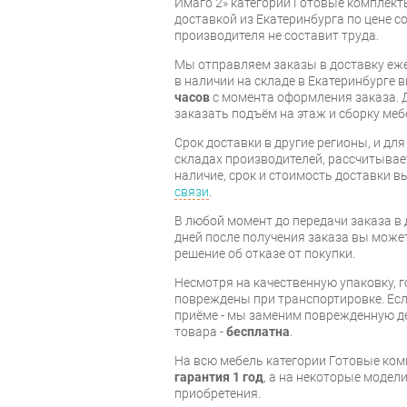
Имаго 2» категории Готовые комплект
доставкой из Екатеринбурга по цене со
производителя не составит труда.
Мы отправляем заказы в доставку еже
в наличии на складе в Екатеринбурге 
часов
с момента оформления заказа. 
заказать подъём на этаж и сборку ме
Срок доставки в другие регионы, и дл
складах производителей, рассчитывае
наличие, срок и стоимость доставки 
связи
.
В любой момент до передачи заказа в д
дней после получения заказа вы може
решение об отказе от покупки.
Несмотря на качественную упаковку, 
повреждены при транспортировке. Есл
приёме - мы заменим поврежденную д
товара -
бесплатна
.
На всю мебель категории Готовые ко
гарантия 1 год
, а на некоторые модели
приобретения.