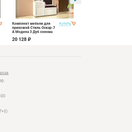
Комплект мебели для
Купить
Спальня Стиль Палермо
прихожей Стиль Оскар-7
1
А Модена 3 Дуб сонома
светлый Крем
20 128 ₽
53 690 ₽
воза
ер.
-00
T+5)