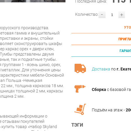
Последняя цена:
-
+
Количество:
орусского производства.
УТО
ветовая гамма и внушительный
приставки и экраны, стойки
ПРИГЛ
зволяет сконструировать шкафы
р каркас орех + двери клен,
ГАРАН
. Тумбы представлены двумя
вные, так и подкатные тумбы.
группами 1 - ясень шимо, орех,
Доставка
по
г. Екат
ге/металлик. Для уточнения цены
 характеристики мебели-Основной
pan Польша -Немецкая
22 мм., толщина каркасов 18 мм.
Сборка
с базовой г
ешницах толщиной 2 мм, каркасы
олщина 2 мм.
Подъём на этаж -
20
рпывающей информации о
же отзывам покупателей
ТЭГИ
 купить товар «Набор Skyland