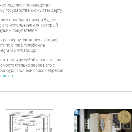
нное изделие производства
му государственному стандарту.
шим приобретением, и будем
е его использования, который
дущим покупателям.
ь развёрнутую консультацию,
е по e-mail, телефону в
legram и WhatsApp.
нить между собой в нашем шоу-
самостоятельно забрав его с
еринбург. Полный список адресов
тактов
.