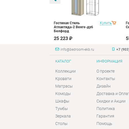
оник 2
Купить
Гостиная Стиль
Купить
Г
N16 Дуб
Атлантида-2 Венге-дуб
С
лый глянец
Белфорд
₽
25 223 ₽
5
info@bedroom-ekb.ru
+7 (903
КАТАЛОГ
ИНФОРМАЦИЯ
Коллекции
О проекте
Кровати
Контакты
Матрасы
Дизайн
Комоды
Доставка и Опла
Шкафы
Скидки и Акции
Тумбы
Политика
Зеркала
Гарантия
Столы
Помощь