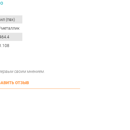
GO
ил (пвх)
/металлик
464.4
1.108
 первым своим мнением.
АВИТЬ ОТЗЫВ