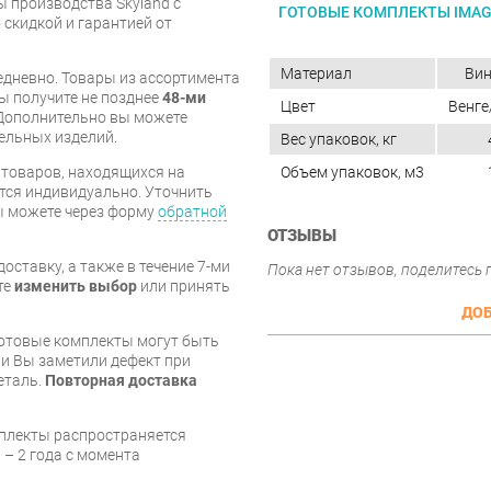
ы производства Skyland с
ГОТОВЫЕ КОМПЛЕКТЫ IMA
 скидкой и гарантией от
Материал
Вин
дневно. Товары из ассортимента
вы получите не позднее
48-ми
Цвет
Венге
Дополнительно вы можете
бельных изделий.
Вес упаковок, кг
Объем упаковок, м3
я товаров, находящихся на
тся индивидуально. Уточнить
вы можете через форму
обратной
ОТЗЫВЫ
оставку, а также в течение 7-ми
Пока нет отзывов, поделитесь
те
изменить выбор
или принять
ДОБ
готовые комплекты могут быть
и Вы заметили дефект при
еталь.
Повторная доставка
мплекты распространяется
 – 2 года с момента