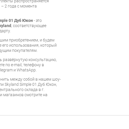
мплекты распространяется
 – 2 года с момента
mple 01 Дуб Юкон
- это
kyland
, соответствующее
дарту.
шим приобретением, и будем
е его использования, который
дущим покупателям.
ь развёрнутую консультацию,
е по e-mail, телефону в
legram и WhatsApp.
нить между собой в нашем шоу-
и Skyland Simple 01 Дуб Юкон,
ентрального склада в г.
 и магазинов смотрите на