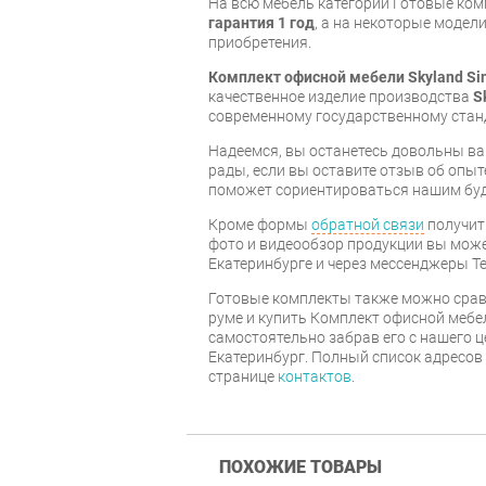
На всю мебель категории Готовые ко
гарантия 1 год
, а на некоторые модели
приобретения.
Комплект офисной мебели Skyland Si
качественное изделие производства
S
современному государственному стан
Надеемся, вы останетесь довольны ва
рады, если вы оставите отзыв об опыт
поможет сориентироваться нашим бу
Кроме формы
обратной связи
получит
фото и видеообзор продукции вы может
Екатеринбурге и через мессенджеры Te
Готовые комплекты также можно срав
руме и купить Комплект офисной мебел
самостоятельно забрав его с нашего ц
Екатеринбург. Полный список адресов
странице
контактов
.
ПОХОЖИЕ ТОВАРЫ