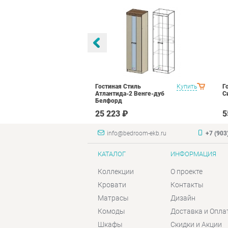
тиль Палермо
Купить
Гостиная Стиль
Купить
Г
Атлантида-2 Венге-дуб
С
Белфорд
₽
25 223 ₽
5
info@bedroom-ekb.ru
+7 (903
КАТАЛОГ
ИНФОРМАЦИЯ
Коллекции
О проекте
Кровати
Контакты
Матрасы
Дизайн
Комоды
Доставка и Опла
Шкафы
Скидки и Акции