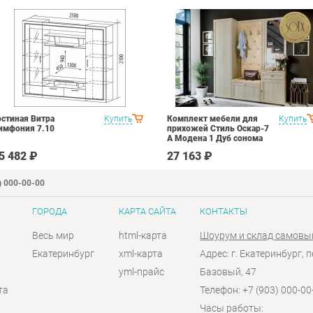
остиная Витра
Купить
Комплект мебели для
Купить
имфония 7.10
прихожей Стиль Оскар-7
А Модена 1 Дуб сонома
светлый Крем
5 482 ₽
27 163 ₽
) 000-00-00
ГОРОДА
КАРТА САЙТА
КОНТАКТЫ
Весь мир
html-карта
Шоурум и склад самовы
Екатеринбург
xml-карта
Адрес: г. Екатеринбург, п
yml-прайс
Базовый, 47
та
Телефон: +7 (903) 000-00
Часы работы: