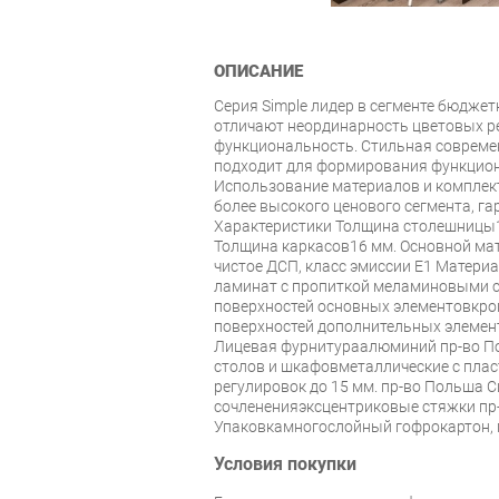
ОПИСАНИЕ
Серия Simple лидер в сегменте бюджет
отличают неординарность цветовых р
функциональность. Стильная современ
подходит для формирования функцион
Использование материалов и комплек
более высокого ценового сегмента, га
Характеристики Толщина столешницы
Толщина каркасов16 мм. Основной ма
чистое ДСП, класс эмиссии Е1 Матер
ламинат с пропиткой меламиновыми 
поверхностей основных элементовкро
поверхностей дополнительных элементо
Лицевая фурнитураалюминий пр-во П
столов и шкафовметаллические с пла
регулировок до 15 мм. пр-во Польша 
сочлененияэксцентриковые стяжки пр
Упаковкамногослойный гофрокартон, 
Условия покупки