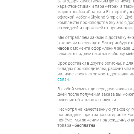
Благодаря качественным фото, исче
характеристиках и параметрах, а так
маркетплэйса «Спальни-Екатеринбург»
офисной мебели Skyland Simple 01 Дуб
комплекты производства Skyland с дос
со скидкой и гарантией от производите
Мы отправляем заказы в доставку еже
в наличии на складе в Екатеринбурге 
часов
с момента оформления заказа. 
заказать подъём на этаж и сборку ме
Срок доставки в другие регионы, и дл
складах производителей, рассчитывае
наличие, срок и стоимость доставки 
связи
.
В любой момент до передачи заказа в д
дней после получения заказа вы може
решение об отказе от покупки.
Несмотря на качественную упаковку, 
повреждены при транспортировке. Есл
приёме - мы заменим поврежденную д
товара -
бесплатна
.