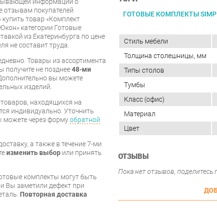
рпывающей информации о
же отзывам покупателей
ГОТОВЫЕ КОМПЛЕКТЫ SIMP
 купить товар «Комплект
 Юкон» категории Готовые
тавкой из Екатеринбурга по цене
Стиль мебели
ля не составит труда.
Толщина столешницы, мм
дневно. Товары из ассортимента
вы получите не позднее
48-ми
Типы столов
Дополнительно вы можете
Тумбы
бельных изделий.
Класс (офис)
я товаров, находящихся на
тся индивидуально. Уточнить
Материал
вы можете через форму
обратной
Цвет
оставку, а также в течение 7-ми
те
изменить выбор
или принять
ОТЗЫВЫ
Пока нет отзывов, поделитесь
готовые комплекты могут быть
и Вы заметили дефект при
ДОБ
еталь.
Повторная доставка