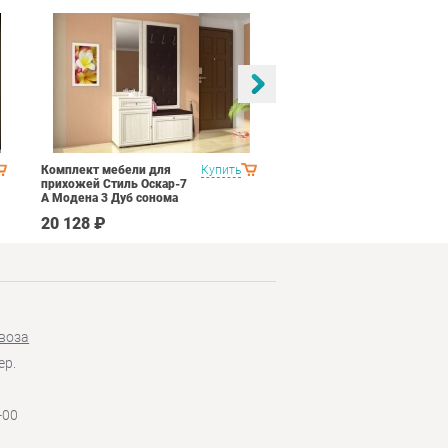
Комплект мебели для
Купить
Спальня Яна Вариант 1
прихожей Стиль Оскар-7
Дуб оксофрд
А Модена 3 Дуб сонома
светлый Крем
20 128 ₽
145 890 ₽
воза
ер.
-00