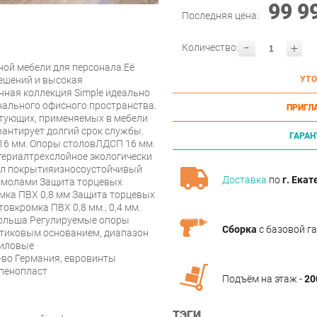
99 9
Последняя цена:
-
+
Количество:
ной мебели для персонала.Её
ешений и высокая
УТО
ная коллекция Simple идеально
ального офисного пространства.
ПРИГЛ
тующих, применяемых в мебели
рантирует долгий срок службы.
ГАРАН
16 мм. Опоры столовЛДСП 16 мм.
териалтрехслойное экологически
иал покрытияизносоустойчивый
Доставка
по
г. Екат
смолами Защита торцевых
мка ПВХ 0,8 мм Защита торцевых
вкромка ПВХ 0,8 мм., 0,4 мм.
ольша Регулируемые опоры
Сборка
с базовой г
стиковым основанием, диапазон
Силовые
-во Германия, евровинты
пенопласт
Подъём на этаж -
20
ТЭГИ