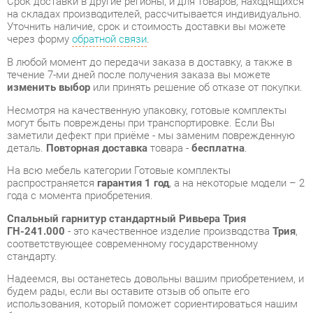
течение 7-ми дней после получения заказа вы можете
изменить выбор
или принять решение об отказе от покупки.
Несмотря на качественную упаковку, готовые комплекты
могут быть повреждены при транспортировке. Если Вы
заметили дефект при приёме - мы заменим поврежденную
деталь.
Повторная доставка
товара -
бесплатна
.
На всю мебель категории Готовые комплекты
распространяется
гарантия 1 год
, а на некоторые модели – 2
года с момента приобретения.
Спальный гарнитур стандартный Ривьера Трия
ГН-241.000
- это качественное изделие производства
Трия
,
соответствующее современному государственному
стандарту.
Надеемся, вы останетесь довольны вашим приобретением, и
будем рады, если вы оставите отзыв об опыте его
использования, который поможет сориентироваться нашим
будущим покупателям.
Кроме формы
обратной связи
получить развёрнутую
консультацию, фото и видеообзор продукции вы можете по
e-mail, телефону в Екатеринбурге и через мессенджеры
Telegram и WhatsApp.