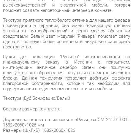
Текстура приятного тепло-белого оттенка для нашего фасада
производится в Германии, она имеет наивысшую степень
защиты от пятнообразований и легко моется обычными
средствами. Белый цвет модулей "Ривьера" помогает свету
сделать гостиную более солнечной и визуально расширить
пространство.
Ручки для коллекции "Ривьера" изготавливаются по
индивидуальному заказу в Испании с покрытием,
имитирующим античное серебро. Затем они поштучно
шлифуются до образования натурального металлического
блеска. Данная технология позволяет добиться эффекта
благородной состаренности, который так необходим для
подчеркивания средиземноморского стиля в мебели.
Текстура: Дуб Бонифацио/Белый
Состав и размер комплекта:
Двуспальная кровать с изножьем «Ривьера» СМ 241.01.001 -
1682×2060×1026 мм
Размеры (Ш×Г×В): 1682×2060×1026
Размер под матрас (Д×Ш): 2000×1600
Шкаф для белья с 1-ой дверью правый «Ривьера» - СМ
241.07.001 R - 447×582×2111 мм