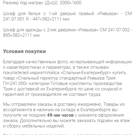
Шкаф для одежды с 2-мя дверями «Ривьера» СМ 241.07.002 -
895×582×2111 мм
Условия покупки
Благодаря качественным фото, исчерпывающей информации
о характеристиках и параметрах, а также отзывам
покупателей маркетплэйса «Спальни-Екатеринбург» купить
товар «Спальный гарнитур стандартный Ривьера Трия
ГН-241.000» категории Готовые комплекты производства
Трия с доставкой из Екатеринбурга по цене со скидкой и
гарантией от производителя не составит труда.
Мы отправляем заказы в доставку ежедневно. Товары из
ассортимента в наличии на складе в Екатеринбурге вы
получите не позднее
48-ми часов
с момента оформления
заказа. Дополнительно вы можете заказать подъём на этаж
и сборку мебельных изделий.
Срок доставки в другие регионы, и для товаров, находящихся
на складах производителей, рассчитывается индивидуально.
Уточнить наличие, срок и стоимость доставки вы можете
через форму
обратной связи
.
В любой момент до передачи заказа в доставку, а также в