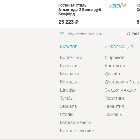
тиль Палермо
Купить
Гостиная Стиль
Купить
Г
Атлантида-2 Венге-дуб
С
Белфорд
₽
25 223 ₽
5
info@bedroom-ekb.ru
+7 (903
КАТАЛОГ
ИНФОРМАЦИЯ
Коллекции
О проекте
Кровати
Контакты
Матрасы
Дизайн
Комоды
Доставка и Опла
Шкафы
Скидки и Акции
Тумбы
Политика
Зеркала
Гарантия
Столы
Помощь
Мягкая мебель
Комплектующие