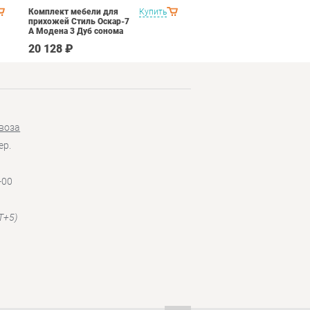
Комплект мебели для
Купить
Спальня Яна Вариант 1
прихожей Стиль Оскар-7
Дуб оксофрд
А Модена 3 Дуб сонома
светлый Крем
20 128 ₽
145 890 ₽
воза
ер.
-00
T+5)