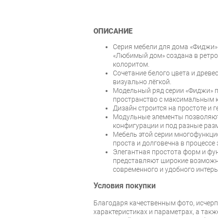
ОПИСАНИЕ
Серия мебели для дома «Фиджи»
«Любимый дом» создана в ретро
колоритом.
Сочетание белого цвета и древ
визуально лёгкой.
Модельный ряд серии «Фиджи» 
пространство с максимальным 
Дизайн строится на простоте и г
Модульные элементы позволяют
конфигурации и под разные ра
Мебель этой серии многофункци
проста и долговечна в процессе
Элегантная простота форм и фу
представляют широкие возможн
современного и удобного интер
Условия покупки
Благодаря качественным фото, исче
характеристиках и параметрах, а так