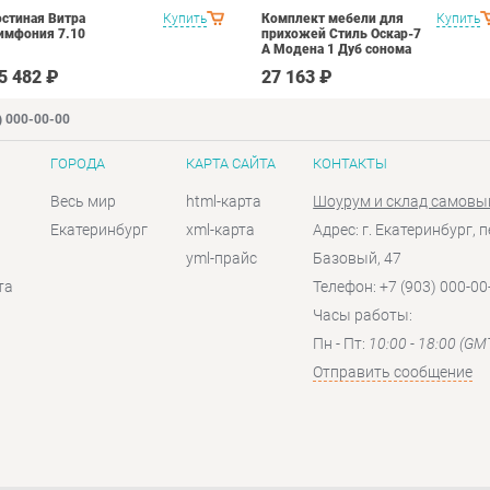
остиная Витра
Купить
Комплект мебели для
Купить
имфония 7.10
прихожей Стиль Оскар-7
А Модена 1 Дуб сонома
светлый Крем
5 482 ₽
27 163 ₽
) 000-00-00
ГОРОДА
КАРТА САЙТА
КОНТАКТЫ
Весь мир
html-карта
Шоурум и склад самовы
Екатеринбург
xml-карта
Адрес: г. Екатеринбург, п
yml-прайс
Базовый, 47
та
Телефон: +7 (903) 000-00
Часы работы:
Пн - Пт:
10:00 - 18:00 (GM
Отправить сообщение