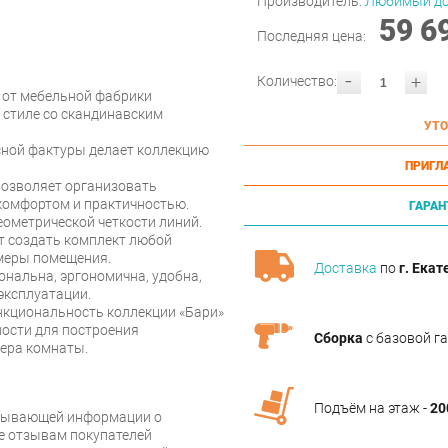
Производитель:
Любимый д
59 6
Последняя цена:
-
+
Количество:
 от мебельной фабрики
 стиле со скандинавским
УТО
есной фактуры делает коллекцию
ПРИГЛ
позволяет организовать
комфортом и практичностью.
ГАРАН
еометрической четкости линий.
 создать комплект любой
змеры помещения.
Доставка
по
г. Екат
ональна, эргономична, удобна,
 эксплуатации.
нкциональность коллекции «Бари»
ости для построения
Сборка
с базовой г
ьера комнаты.
Подъём на этаж -
20
рпывающей информации о
же отзывам покупателей