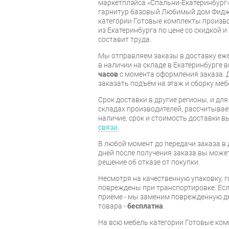
маркетплэйса «Спальни-Екатеринбург
гарнитур базовый Любимый дом Фидж
категории Готовые комплекты произв
из Екатеринбурга по цене со скидкой и
составит труда.
Мы отправляем заказы в доставку еже
в наличии на складе в Екатеринбурге 
часов
с момента оформления заказа. 
заказать подъём на этаж и сборку ме
Срок доставки в другие регионы, и дл
складах производителей, рассчитывае
наличие, срок и стоимость доставки 
связи
.
В любой момент до передачи заказа в д
дней после получения заказа вы може
решение об отказе от покупки.
Несмотря на качественную упаковку, 
повреждены при транспортировке. Есл
приёме - мы заменим поврежденную д
товара -
бесплатна
.
На всю мебель категории Готовые ко