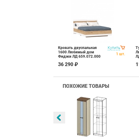
Кровать двуспальная
Купить
Т
1600 Любимый дом
Л
1
шт.
Фиджи ЛД 659.072.000
Л
Дуб Золотой Белый
З
36 290 ₽
1
ПОХОЖИЕ ТОВАРЫ