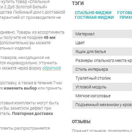
» купить товар «Спальный
ТЭГИ
и 2 Дуб Золотой Белый»
одства Любимый дом с доставкой
СПАЛЬНЯ ФИДЖИ
ГОТОВ
 гарантией от производителя не
ГОСТИНАЯ ФИДЖИ
ПРИХ
дневно. Товары из ассортимента
Материал
вы получите не позднее
48-ми
Дополнительно вы можете
Цвет
бельных изделий.
Ящик для белья
я товаров, находящихся на
Размеры спального места кр
тся индивидуально. Уточнить
вы можете через форму
обратной
Стиль интерьера
Туалетный столик
оставку, а также в течение 7-ми
Угловой модуль
те
изменить выбор
или принять
Мягкое изголовье
готовые комплекты могут быть
Подъемный механизм у кров
и Вы заметили дефект при
еталь.
Повторная доставка
ОТЗЫВЫ
мплекты распространяется
Пока нет отзывов, поделитесь