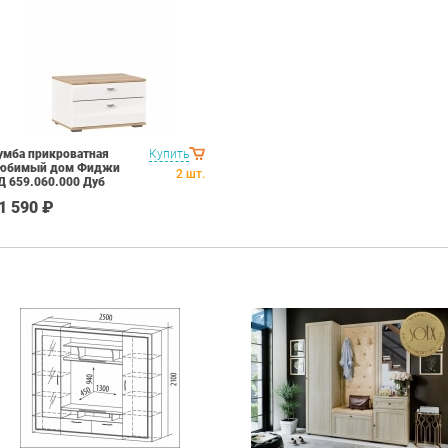
умба прикроватная
Купить
юбимый дом Фиджи
2
шт.
Д 659.060.000 Дуб
олотой Белый
1 590 ₽