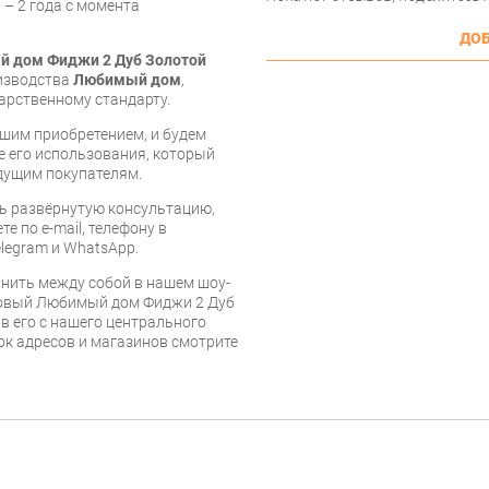
 – 2 года с момента
ДОБ
й дом Фиджи 2 Дуб Золотой
оизводства
Любимый дом
,
арственному стандарту.
шим приобретением, и будем
е его использования, который
дущим покупателям.
ь развёрнутую консультацию,
е по e-mail, телефону в
legram и WhatsApp.
нить между собой в нашем шоу-
зовый Любимый дом Фиджи 2 Дуб
в его с нашего центрального
сок адресов и магазинов смотрите