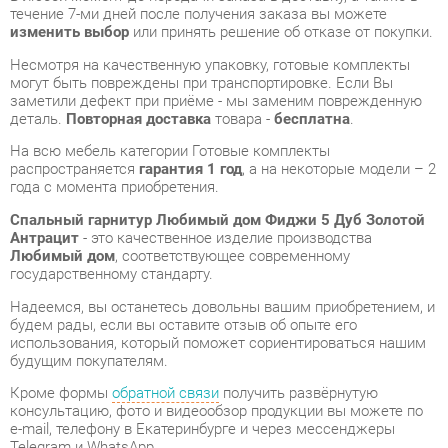
заметили дефект при приёме - мы заменим поврежденную
деталь.
Повторная доставка
товара -
бесплатна
.
На всю мебель категории Готовые комплекты
распространяется
гарантия 1 год
, а на некоторые модели – 2
года с момента приобретения.
Спальный гарнитур Любимый дом Фиджи 5 Дуб Золотой
Антрацит
- это качественное изделие производства
Любимый дом
, соответствующее современному
государственному стандарту.
Надеемся, вы останетесь довольны вашим приобретением, и
будем рады, если вы оставите отзыв об опыте его
использования, который поможет сориентироваться нашим
будущим покупателям.
Кроме формы
обратной связи
получить развёрнутую
консультацию, фото и видеообзор продукции вы можете по
e-mail, телефону в Екатеринбурге и через мессенджеры
Telegram и WhatsApp.
Готовые комплекты также можно сравнить между собой в
нашем шоу-руме и купить Спальный гарнитур Любимый дом
Фиджи 5 Дуб Золотой Антрацит, самостоятельно забрав его с
нашего центрального склада в г. Екатеринбург. Полный
список адресов и магазинов смотрите на странице