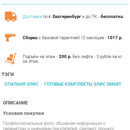
Доставка
по
г. Екатеринбург
и до ТК -
бесплатна.
Сборка
с базовой гарантией
12
месяцев -
1017 р.
Подъём на этаж -
200 р.
Без лифта - 3 рубля за кг.
за этаж.
ТЭГИ
СПАЛЬНЯ ЭЛИС
ГОТОВЫЕ КОМПЛЕКТЫ ЭЛИС SMART
ОПИСАНИЕ
Условия покупки
Профессиональные фото, обширная информация о
параметрах и мнениями покупателей, сделают процесс
покупки Спальня SMART мебель Элис 1 из категории Готовые
комплекты от производителя Smart мебель на нашем
маркетплейсе «Спальни-Екатеринбург» непринужденным.