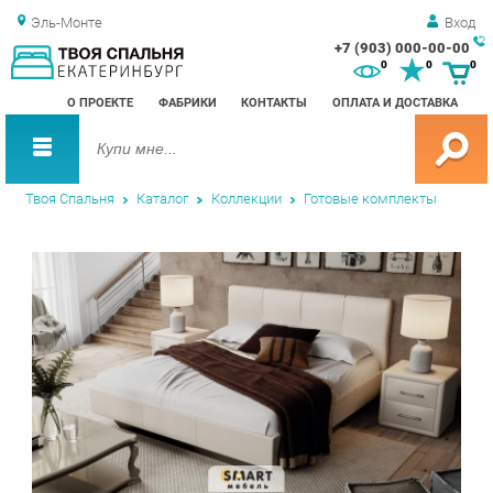
Эль-Монте
Вход
+7 (903) 000-00-00
Зак
0
0
0
обр
О ПРОЕКТЕ
ФАБРИКИ
КОНТАКТЫ
ОПЛАТА И ДОСТАВКА
зво
Твоя Спальня
Каталог
Коллекции
Готовые комплекты