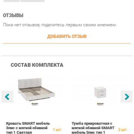
ДОБАВИТЬ ОТЗЫВ
СОСТАВ КОМПЛЕКТА
Кровать SMART мебель
Тумба прикроватная с
К
Элис с мягкой обивкой
мягкой обивкой SMART
S
1
шт.
2
шт.
тип 1 Светлая
мебель Элис тип 1
С
Светлая
17 639 ₽
6 659 ₽
Купить
Купить
ПОХОЖИЕ ТОВАРЫ