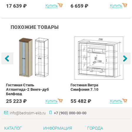
Гостиная Стиль
Гостиная Витра
К
Атлантида-2 Венге-дуб
Симфония 7.10
п
Белфорд
А
с
25 223 ₽
55 482 ₽
Купить
Купить
info@bedroom-ekb.ru
+7 (903) 000-00-00
КАТАЛОГ
ИНФОРМАЦИЯ
ГОРОДА
Коллекции
О проекте
Весь мир
Кровати
Контакты
Екатеринбург
Матрасы
Дизайн
Комоды
Доставка и Оплата