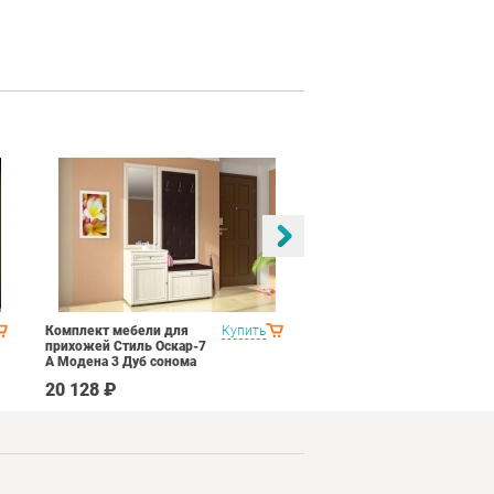
Комплект мебели для
Купить
Спальня Яна Вариант 1
прихожей Стиль Оскар-7
Дуб оксофрд
А Модена 3 Дуб сонома
светлый Крем
20 128 ₽
145 890 ₽