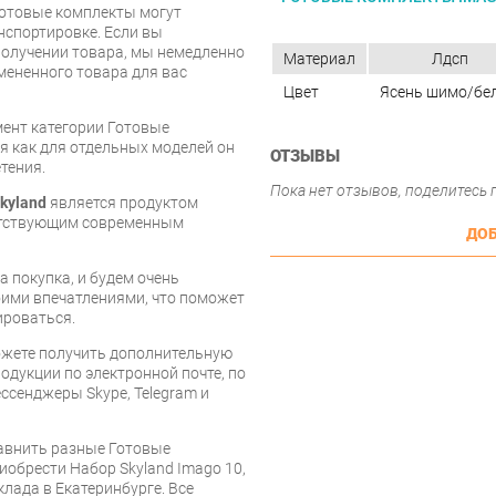
Готовые комплекты могут
нспортировке. Если вы
олучении товара, мы немедленно
Материал
Лдсп
мененного товара для вас
Цвет
Ясень шимо/бе
мент категории Готовые
емя как для отдельных моделей он
ОТЗЫВЫ
тения.
Пока нет отзывов, поделитесь
kyland
является продуктом
ветствующим современным
ДОБ
 покупка, и будем очень
оими впечатлениями, что поможет
ироваться.
ожете получить дополнительную
дукции по электронной почте, по
ессенджеры Skype, Telegram и
равнить разные Готовые
иобрести Набор Skyland Imago 10,
клада в Екатеринбурге. Все