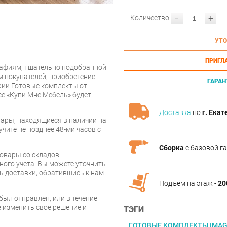
-
+
Количество:
УТО
ПРИГЛ
афиям, тщательно подобранной
 покупателей, приобретение
ГАРАН
ории Готовые комплекты от
се «Купи Мне Мебель» будет
Доставка
по
г. Екат
ары, находящиеся в наличии на
чите не позднее 48-ми часов с
Сборка
с базовой г
товары со складов
ого учета. Вы можете уточнить
ть доставки, обратившись к нам
Подъём на этаж -
20
был отправлен, или в течение
е изменить свое решение и
ТЭГИ
ГОТОВЫЕ КОМПЛЕКТЫ IMA