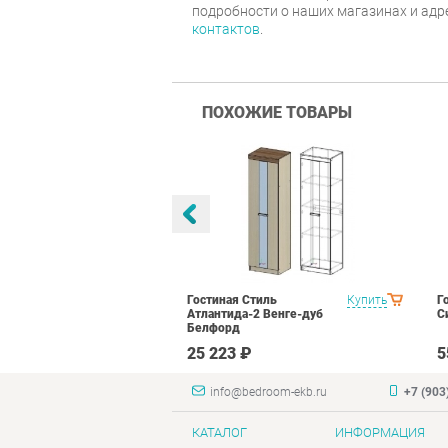
подробности о наших магазинах и адр
контактов
.
ПОХОЖИЕ ТОВАРЫ
тиль Палермо
Купить
Гостиная Стиль
Купить
Г
Атлантида-2 Венге-дуб
С
Белфорд
₽
25 223 ₽
5
info@bedroom-ekb.ru
+7 (903
КАТАЛОГ
ИНФОРМАЦИЯ