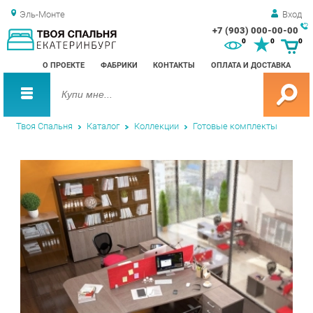
Эль-Монте
Вход
+7 (903) 000-00-00
Зак
0
0
0
обр
О ПРОЕКТЕ
ФАБРИКИ
КОНТАКТЫ
ОПЛАТА И ДОСТАВКА
зво
Твоя Спальня
Каталог
Коллекции
Готовые комплекты