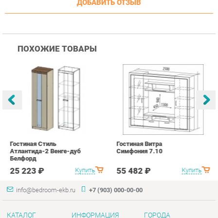
Гостиная Стиль
Гостиная Витра
К
Атлантида-2 Венге-дуб
Симфония 7.10
п
Белфорд
А
с
25 223 ₽
55 482 ₽
Купить
Купить
info@bedroom-ekb.ru
+7 (903) 000-00-00
КАТАЛОГ
ИНФОРМАЦИЯ
ГОРОДА
Коллекции
О проекте
Весь мир
Кровати
Контакты
Екатеринбург
Матрасы
Дизайн
Комоды
Доставка и Оплата
Шкафы
Скидки и Акции