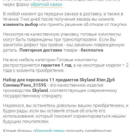
Несмотря на качественную упаковку, готовые комплекты
могут быть повреждены при транспортировке. Если Вы
заметили дефект при приёме - мы заменим поврежденную
деталь.
Повторная доставка
товара -
бесплатна
.
На всю мебель категории Готовые комплекты
распространяется
гарантия 1 год
, а на некоторые модели – 2
года с момента приобретения.
Набор для персонала 11 предметов Skyland Xten Дуб
Сонома/Рено_31595
- это качественное изделие
производства
Skyland
, соответствующее современному
государственному стандарту.
Надеемся, вы останетесь довольны вашим приобретением, и
будем рады, если вы оставите отзыв об опыте его
использования, который поможет сориентироваться нашим
будущим покупателям.
Кроме формы
обратной связи
получить развёрнутую
консультацию, фото и видеообзор продукции вы можете по
e-mail, телефону в Екатеринбурге и через мессенджеры
Telegram и WhatsApp.
Готовые комплекты также можно сравнить между собой в
нашем шоу-руме и купить Набор для персонала 11