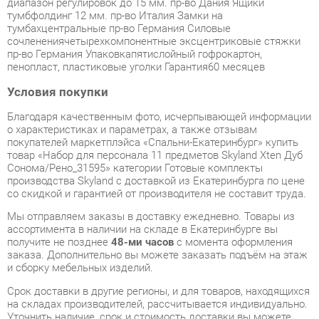
пр-во Германия Упаковкапятислойный гофрокартон,
пенопласт, пластиковые уголки Гарантия60 месяцев
Условия покупки
Благодаря качественным фото, исчерпывающей информации
о характеристиках и параметрах, а также отзывам
покупателей маркетплэйса «Спальни-Екатеринбург» купить
товар «Набор для персонала 11 предметов Skyland Xten Дуб
Сонома/Рено_31595» категории Готовые комплекты
производства Skyland с доставкой из Екатеринбурга по цене
со скидкой и гарантией от производителя не составит труда.
Мы отправляем заказы в доставку ежедневно. Товары из
ассортимента в наличии на складе в Екатеринбурге вы
получите не позднее
48-ми часов
с момента оформления
заказа. Дополнительно вы можете заказать подъём на этаж
и сборку мебельных изделий.
Срок доставки в другие регионы, и для товаров, находящихся
на складах производителей, рассчитывается индивидуально.
Уточнить наличие, срок и стоимость доставки вы можете
через форму
обратной связи
.
В любой момент до передачи заказа в доставку, а также в
течение 7-ми дней после получения заказа вы можете
изменить выбор
или принять решение об отказе от покупки.