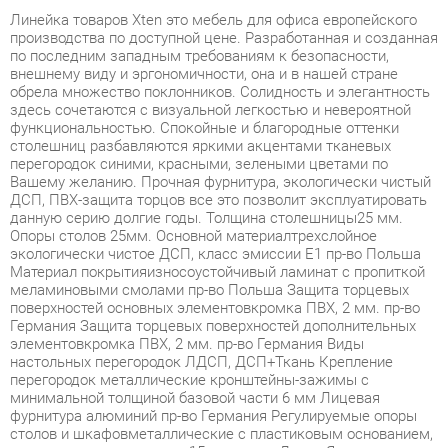
внешнему виду и эргономичности, она и в нашей стране
обрела множество поклонников. Солидность и элегантность
здесь сочетаются с визуальной легкостью и невероятной
функциональностью. Спокойные и благородные оттенки
столешниц разбавляются яркими акцентами тканевых
перегородок синими, красными, зелеными цветами по
Вашему желанию. Прочная фурнитура, экологически чистый
ДСП, ПВХ-защита торцов все это позволит эксплуатировать
данную серию долгие годы. Толщина столешницы25 мм.
Опоры столов 25мм. Основной материалтрехслойное
экологически чистое ДСП, класс эмиссии Е1 пр-во Польша
Материал покрытияизносоустойчивый ламинат с пропиткой
меламиновыми смолами пр-во Польша Защита торцевых
поверхностей основных элементовкромка ПВХ, 2 мм. пр-во
Германия Защита торцевых поверхностей дополнительных
элементовкромка ПВХ, 2 мм. пр-во Германия Виды
настольных перегородок ЛДСП, ДСП+Ткань Крепление
перегородок металлические кронштейны-зажимы с
минимальной толщиной базовой части 6 мм Лицевая
фурнитура алюминий пр-во Германия Регулируемые опоры
столов и шкафовметаллические с пластиковым основанием,
диапазон регулировок до 15 мм. пр-во Дания Ящики
тумбфолдинг 12 мм. пр-во Италия Замки на
тумбахцентральные пр-во Германия Силовые
сочленениячетырехкомпонентные эксцентриковые стяжки