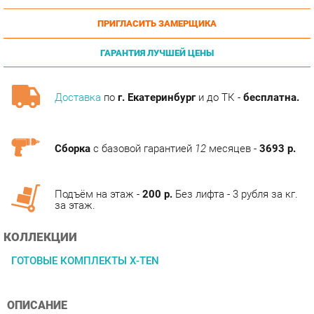
ГАРАНТИЯ ЛУЧШЕЙ ЦЕНЫ
Доставка
по
г. Екатеринбург
и до ТК -
бесплатна.
Сборка
с базовой гарантией
12
месяцев -
3693 р.
Подъём на этаж -
200 р.
Без лифта - 3 рубля за кг.
за этаж.
КОЛЛЕКЦИИ
ГОТОВЫЕ КОМПЛЕКТЫ X-TEN
ОПИСАНИЕ
Линейка товаров Xten это мебель для офиса европейского
производства по доступной цене. Разработанная и созданная
по последним западным требованиям к безопасности,