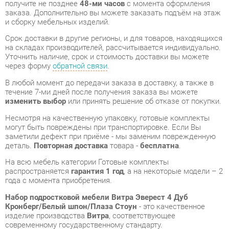
Срок доставки в другие регионы, и для товаров, находящихся
на складах производителей, рассчитывается индивидуально.
Уточнить наличие, срок и стоимость доставки вы можете
через форму
обратной связи
.
В любой момент до передачи заказа в доставку, а также в
течение 7-ми дней после получения заказа вы можете
изменить выбор
или принять решение об отказе от покупки.
Несмотря на качественную упаковку, готовые комплекты
могут быть повреждены при транспортировке. Если Вы
заметили дефект при приёме - мы заменим поврежденную
деталь.
Повторная доставка
товара -
бесплатна
.
На всю мебель категории Готовые комплекты
распространяется
гарантия 1 год
, а на некоторые модели – 2
года с момента приобретения.
Набор подростковой мебели Витра Эверест 4 Дуб
Кронберг/Белый шпон/Плаза Стоун
- это качественное
изделие производства
Витра
, соответствующее
современному государственному стандарту.
Надеемся, вы останетесь довольны вашим приобретением, и
будем рады, если вы оставите отзыв об опыте его
использования, который поможет сориентироваться нашим
будущим покупателям.