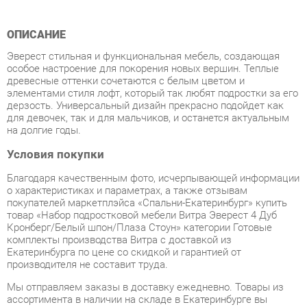
Эверест стильная и функциональная мебель, создающая
особое настроение для покорения новых вершин. Теплые
древесные оттенки сочетаются с белым цветом и
элементами стиля лофт, который так любят подростки за его
дерзость. Универсальный дизайн прекрасно подойдет как
для девочек, так и для мальчиков, и останется актуальным
на долгие годы.
Условия покупки
Благодаря качественным фото, исчерпывающей информации
о характеристиках и параметрах, а также отзывам
покупателей маркетплэйса «Спальни-Екатеринбург» купить
товар «Набор подростковой мебели Витра Эверест 4 Дуб
Кронберг/Белый шпон/Плаза Стоун» категории Готовые
комплекты производства Витра с доставкой из
Екатеринбурга по цене со скидкой и гарантией от
производителя не составит труда.
Мы отправляем заказы в доставку ежедневно. Товары из
ассортимента в наличии на складе в Екатеринбурге вы
получите не позднее
48-ми часов
с момента оформления
заказа. Дополнительно вы можете заказать подъём на этаж
и сборку мебельных изделий.