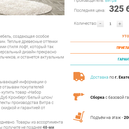
Производитель:
Витра
325 
Последняя цена:
-
+
Количество:
мебель, создающая особое
УТО
ин. Теплые древесные оттенки
ами стиля лофт, который так
ПРИГЛ
иверсальный дизайн прекрасно
мальчиков, и останется актуальным
ГАРАН
Доставка
по
г. Екат
рпывающей информации о
же отзывам покупателей
 купить товар «Набор
Сборка
с базовой г
5 Дуб Кронберг/Белый шпон/
лекты производства Витра с
 скидкой и гарантией от
Подъём на этаж -
20
дневно. Товары из ассортимента
вы получите не позднее
48-ми