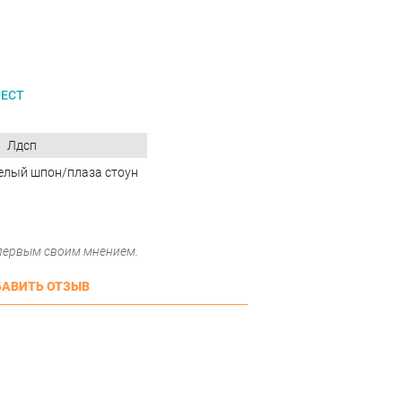
РЕСТ
Лдсп
елый шпон/плаза стоун
 первым своим мнением.
АВИТЬ ОТЗЫВ