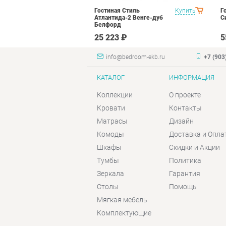
тиль Палермо
Купить
Гостиная Стиль
Купить
Г
Атлантида-2 Венге-дуб
С
Белфорд
₽
25 223 ₽
5
info@bedroom-ekb.ru
+7 (903
КАТАЛОГ
ИНФОРМАЦИЯ
Коллекции
О проекте
Кровати
Контакты
Матрасы
Дизайн
Комоды
Доставка и Опла
Шкафы
Скидки и Акции
Тумбы
Политика
Зеркала
Гарантия
Столы
Помощь
Мягкая мебель
Комплектующие