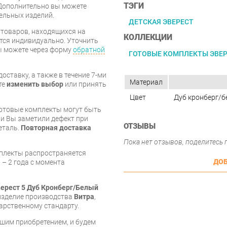
ТЭГИ
Дополнительно вы можете
бельных изделий.
ДЕТСКАЯ ЭВЕРЕСТ
я товаров, находящихся на
КОЛЛЕКЦИИ
тся индивидуально. Уточнить
вы можете через форму
обратной
ГОТОВЫЕ КОМПЛЕКТЫ ЭВЕ
оставку, а также в течение 7-ми
Материал
те
изменить выбор
или принять
Цвет
Дуб кронберг/б
готовые комплекты могут быть
и Вы заметили дефект при
ОТЗЫВЫ
еталь.
Повторная доставка
Пока нет отзывов, поделитесь
мплекты распространяется
ДОБ
 – 2 года с момента
ерест 5 Дуб Кронберг/Белый
 изделие производства
Витра
,
арственному стандарту.
шим приобретением, и будем