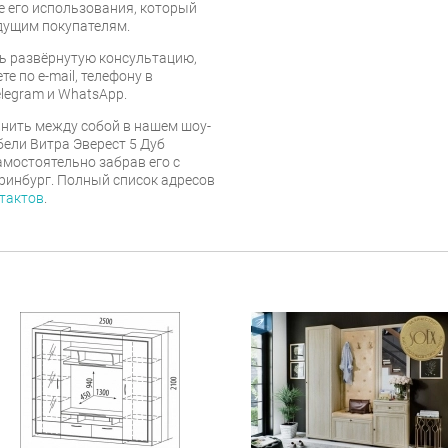
е его использования, который
дущим покупателям.
ь развёрнутую консультацию,
е по e-mail, телефону в
legram и WhatsApp.
нить между собой в нашем шоу-
бели Витра Эверест 5 Дуб
мостоятельно забрав его с
еринбург. Полный список адресов
тактов
.