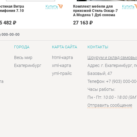
остиная Витра
Купить
Комплект мебели для
Купить
имфония 7.10
прихожей Стиль Оскар-7
А Модена 1 Дуб сонома
светлый Крем
5 482 ₽
27 163 ₽
) 000-00-00
ГОРОДА
КАРТА САЙТА
КОНТАКТЫ
Весь мир
html-карта
Шоурум и склад самовы
Екатеринбург
xml-карта
Адрес: г. Екатеринбург, п
yml-прайс
Базовый, 47
та
Телефон: +7 (903) 000-00
Часы работы:
Пн - Пт:
10:00 - 18:00 (GM
Отправить сообщение