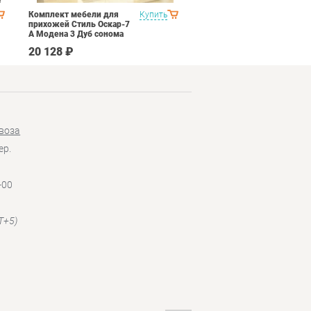
Комплект мебели для
Купить
Спальня Яна Вариант 1
прихожей Стиль Оскар-7
Дуб оксофрд
А Модена 3 Дуб сонома
светлый Крем
20 128 ₽
145 890 ₽
воза
ер.
-00
T+5)