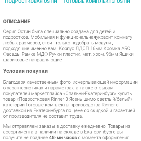
ОПИСАНИЕ
Серия Остин была специально создана для детей и
подростков. Мобильная и функциональнаяукрасит комнату
любых размеров, стоит только подобрать модули ,
подходящие именно вам. Корпус ЛДСП 16мм Кромка АБС
Фасады Рамка МДФ Ручки пластик, мат. хром, 96мм Ящики
шариковые направляющие
Условия покупки
Благодаря качественным фото, исчерпывающей информации
о характеристиках и параметрах, а также отзывам
покупателей маркетплэйса «Спальни-Екатеринбург» купить
товар «Подростковая Rinner 3 Ясень шимо светлый/белый»
категории Готовые комплекты производства Rinner с
доставкой из Екатеринбурга по цене со скидкой и гарантией
от производителя не составит труда.
Мы отправляем заказы в доставку ежедневно. Товары из
ассортимента в наличии на складе в Екатеринбурге вы
получите не позднее
48-ми часов
с момента оформления
заказа. Дополнительно вы можете заказать подъём на этаж
и сборку мебельных изделий.
Срок доставки в другие регионы, и для товаров, находящихся