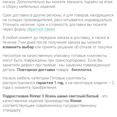
на складах производителей, рассчитывается индивидуально.
Уточнить наличие, срок и стоимость доставки вы можете
через форму
обратной связи
.
В любой момент до передачи заказа в доставку, а также в
течение 7-ми дней после получения заказа вы можете
изменить выбор
или принять решение об отказе от покупки.
Несмотря на качественную упаковку, готовые комплекты
могут быть повреждены при транспортировке. Если Вы
заметили дефект при приёме - мы заменим поврежденную
деталь.
Повторная доставка
товара -
бесплатна
.
На всю мебель категории Готовые комплекты
распространяется
гарантия 1 год
, а на некоторые модели – 2
года с момента приобретения.
Подростковая Rinner 3 Ясень шимо светлый/белый
- это
качественное изделие производства
Rinner
,
соответствующее современному государственному
стандарту.
Надеемся, вы останетесь довольны вашим приобретением, и
будем рады, если вы оставите отзыв об опыте его
использования, который поможет сориентироваться нашим
будущим покупателям.
Кроме формы
обратной связи
получить развёрнутую