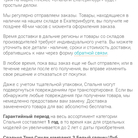
наличии на нашем складе в Екатеринбурге, вы получите не
позднее 48-ми часов с момента оформления заказа.
Время доставки в дальние регионы и товары со складов
производителей требуют индивидуального учета. Вы можете
уточнить все детали - наличие, сроки и стоимость доставки,
обратившись к нам через форму
обратной связи
.
В любое время, пока ваш заказ еще не был отправлен, или в
течение недели после его получения, вы вправе изменить
свое решение и отказаться от покупки.
Даже с учетом тщательной упаковки, Спальня могут
подвергнуться повреждениям при транспортировке. Если вы
обнаружите любые повреждения при получении товара, мы
немедленно предоставим вам замену. Доставка
замененного товара для вас абсолютно бесплатна.
Гарантийный период
на весь ассортимент категории
Спальня составляет
1 год
, в то время как для отдельных
моделей он увеличивается до 2 лет с даты приобретения.
Спальня Трия Синди комплект 3 Белый глянец/Дуб
Гамильтон
- это высококачественный продукт,
изготовленный
Трия
, соответствующий актуальным
государственным стандартам.