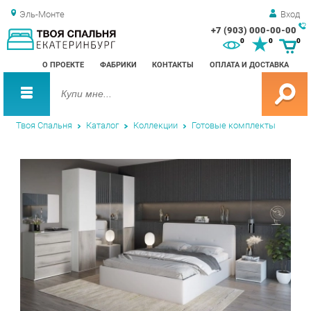
Эль-Монте
Вход
+7 (903) 000-00-00
Зак
0
0
0
обр
О ПРОЕКТЕ
ФАБРИКИ
КОНТАКТЫ
ОПЛАТА И ДОСТАВКА
зво
Твоя Спальня
Каталог
Коллекции
Готовые комплекты