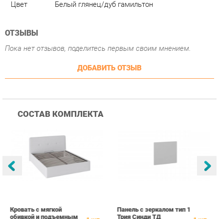
Пока нет отзывов, поделитесь первым своим мнением.
ДОБАВИТЬ ОТЗЫВ
СОСТАВ КОМПЛЕКТА
Кровать с мягкой
Панель с зеркалом тип 1
Ш
обивкой и подъемным
Трия Синди ТД
з
1
шт.
1
шт.
механизмом тип 1 Трия
100.06.011
Т
Синди ТД 320.01.02
С
25 109 ₽
4 769 ₽
Купить
Купить
Белая
г
ПОХОЖИЕ ТОВАРЫ