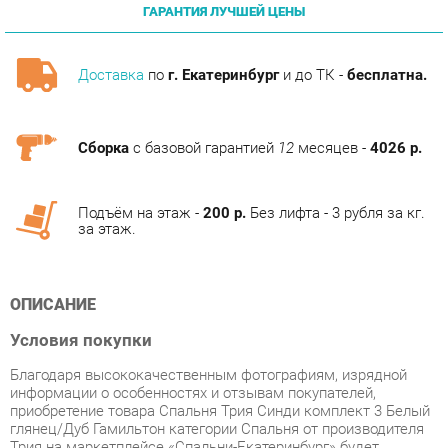
Доставка
по
г. Екатеринбург
и до ТК -
бесплатна.
Сборка
с базовой гарантией
12
месяцев -
4026 р.
Подъём на этаж -
200 р.
Без лифта - 3 рубля за кг.
за этаж.
ОПИСАНИЕ
Условия покупки
Благодаря высококачественным фотографиям, изрядной
информации о особенностях и отзывам покупателей,
приобретение товара Спальня Трия Синди комплект 3 Белый
глянец/Дуб Гамильтон категории Спальня от производителя
Трия на маркетплейсе «Спальни-Екатеринбург» будет
простым делом.
Мы регулярно отправляем заказы. Товары, находящиеся в