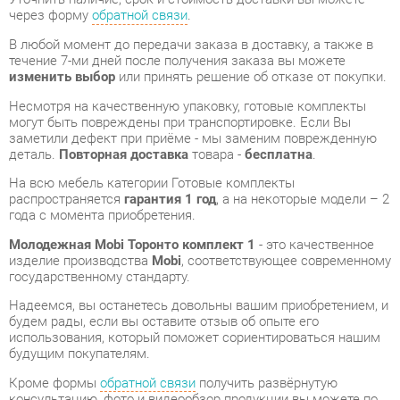
изменить выбор
или принять решение об отказе от покупки.
Несмотря на качественную упаковку, готовые комплекты
могут быть повреждены при транспортировке. Если Вы
заметили дефект при приёме - мы заменим поврежденную
деталь.
Повторная доставка
товара -
бесплатна
.
На всю мебель категории Готовые комплекты
распространяется
гарантия 1 год
, а на некоторые модели – 2
года с момента приобретения.
Молодежная Mobi Торонто комплект 1
- это качественное
изделие производства
Mobi
, соответствующее современному
государственному стандарту.
Надеемся, вы останетесь довольны вашим приобретением, и
будем рады, если вы оставите отзыв об опыте его
использования, который поможет сориентироваться нашим
будущим покупателям.
Кроме формы
обратной связи
получить развёрнутую
консультацию, фото и видеообзор продукции вы можете по
e-mail, телефону в Екатеринбурге и через мессенджеры
Telegram и WhatsApp.
Готовые комплекты также можно сравнить между собой в
нашем шоу-руме и купить Молодежная Mobi Торонто