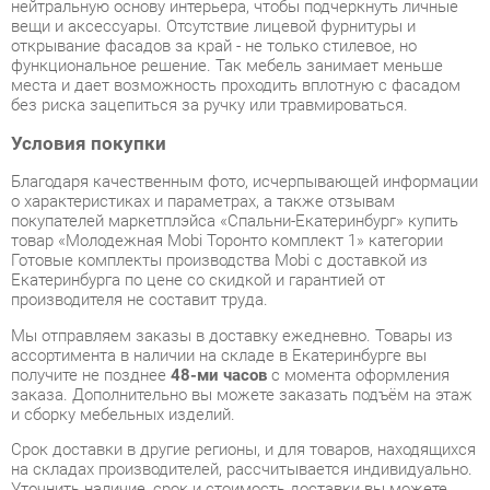
функциональное решение. Так мебель занимает меньше
места и дает возможность проходить вплотную с фасадом
без риска зацепиться за ручку или травмироваться.
Условия покупки
Благодаря качественным фото, исчерпывающей информации
о характеристиках и параметрах, а также отзывам
покупателей маркетплэйса «Спальни-Екатеринбург» купить
товар «Молодежная Mobi Торонто комплект 1» категории
Готовые комплекты производства Mobi с доставкой из
Екатеринбурга по цене со скидкой и гарантией от
производителя не составит труда.
Мы отправляем заказы в доставку ежедневно. Товары из
ассортимента в наличии на складе в Екатеринбурге вы
получите не позднее
48-ми часов
с момента оформления
заказа. Дополнительно вы можете заказать подъём на этаж
и сборку мебельных изделий.
Срок доставки в другие регионы, и для товаров, находящихся
на складах производителей, рассчитывается индивидуально.
Уточнить наличие, срок и стоимость доставки вы можете
через форму
обратной связи
.
В любой момент до передачи заказа в доставку, а также в
течение 7-ми дней после получения заказа вы можете