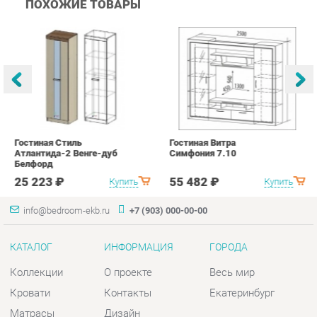
Гостиная Стиль
Гостиная Витра
К
Атлантида-2 Венге-дуб
Симфония 7.10
п
Белфорд
А
с
25 223 ₽
55 482 ₽
Купить
Купить
info@bedroom-ekb.ru
+7 (903) 000-00-00
КАТАЛОГ
ИНФОРМАЦИЯ
ГОРОДА
Коллекции
О проекте
Весь мир
Кровати
Контакты
Екатеринбург
Матрасы
Дизайн
Комоды
Доставка и Оплата
Шкафы
Скидки и Акции
Тумбы
Политика
Зеркала
Гарантия