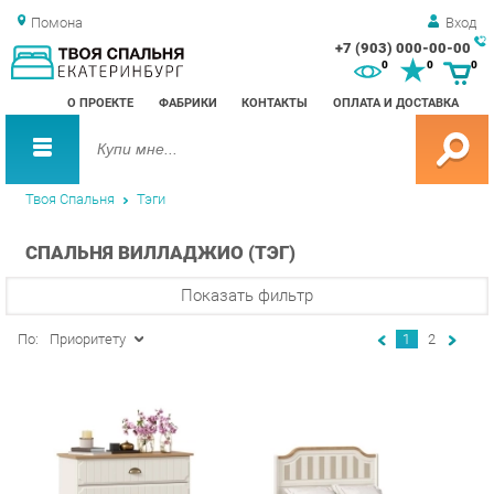
Помона
Вход
+7 (903) 000-00-00
Зак
0
0
0
обр
О ПРОЕКТЕ
ФАБРИКИ
КОНТАКТЫ
ОПЛАТА И ДОСТАВКА
зво
Твоя Спальня
Тэги
СПАЛЬНЯ ВИЛЛАДЖИО (ТЭГ)
Показать фильтр
По:
Приоритету
1
2