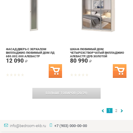
ФАСАД ДВЕРЬ С ЗЕРКАЛОМ
ШКАФ ЛЮБИМЫЙ ДОМ
ВИЛЛАДЖИО ЛЮБИМЫЙ ДОМ ЛД
ЧЕТЫРЕХСТВОРЧАТЫЙ ВИЛЛАДЖИО
680.002.000 АЛЕБАСТР
АЛЕБАСТР/ДУБ ЗОЛОТОЙ
12 090
80 990
₽
₽
БОЛЬШЕ ТОВАРОВ
(
20
/
29
)
1
2
info@bedroom-ekb.ru
+7 (903) 000-00-00
КАТАЛОГ
ИНФОРМАЦИЯ
ГОРОДА
Коллекции
О проекте
Весь мир
Кровати
Контакты
Екатеринбург
Матрасы
Дизайн