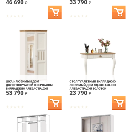
ШКАФ ЛЮБИМЫЙ ДОМ
СТОЛ ТУАЛЕТНЫЙ ВИЛЛАДЖИО
ДВУХСТВОРЧАТЫЙ С ЗЕРКАЛОМ
ЛЮБИМЫЙ ДОМ ЛД 680.160.000
ВИЛЛАДЖИО АЛЕБАСТР/ДУБ
АЛЕБАСТР/ДУБ ЗОЛОТОЙ
53 790
23 790
ЗОЛОТОЙ
₽
₽