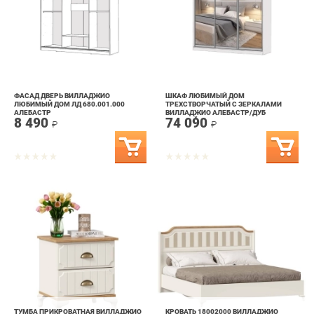
ФАСАД ДВЕРЬ ВИЛЛАДЖИО
ШКАФ ЛЮБИМЫЙ ДОМ
ЛЮБИМЫЙ ДОМ ЛД 680.001.000
ТРЕХСТВОРЧАТЫЙ С ЗЕРКАЛАМИ
АЛЕБАСТР
ВИЛЛАДЖИО АЛЕБАСТР/ДУБ
8 490
74 090
ЗОЛОТОЙ
₽
₽
ТУМБА ПРИКРОВАТНАЯ ВИЛЛАДЖИО
КРОВАТЬ 18002000 ВИЛЛАДЖИО
ЛЮБИМЫЙ ДОМ ЛД 680.130.000
ЛЮБИМЫЙ ДОМ ЛД 680.030.000
АЛЕБАСТР/ДУБ ЗОЛОТОЙ
АЛЕБАСТР/ДУБ ЗОЛОТОЙ
12 890
37 790
₽
₽