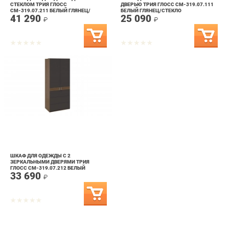
ШКАФ ДЛЯ ОДЕЖДЫ С 2
ЗЕРКАЛЬНЫМИ ДВЕРЯМИ ТРИЯ
ГЛОСС СМ-319.07.212 БЕЛЫЙ
33 690
ГЛЯНЕЦ
₽
info@bedroom-ekb.ru
+7 (903) 000-00-00
КАТАЛОГ
ИНФОРМАЦИЯ
ГОРОДА
Коллекции
О проекте
Весь мир