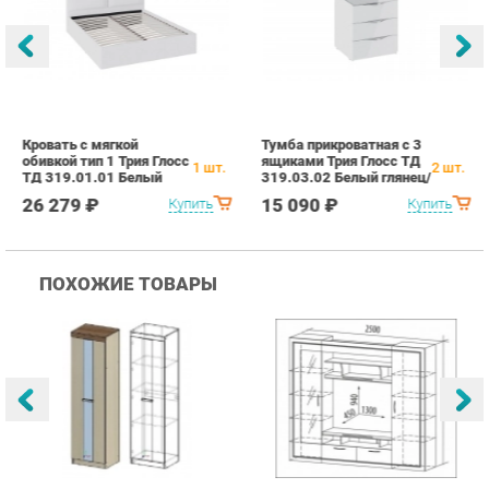
Кровать с мягкой
Тумба прикроватная с 3
Ш
обивкой тип 1 Трия Глосс
ящиками Трия Глосс ТД
с
1
шт.
2
шт.
ТД 319.01.01 Белый
319.03.02 Белый глянец/
Г
Стекло
Б
26 279 ₽
15 090 ₽
Купить
Купить
ПОХОЖИЕ ТОВАРЫ
Гостиная Стиль
Гостиная Витра
К
Атлантида-2 Венге-дуб
Симфония 7.10
п
Белфорд
А
с
25 223 ₽
55 482 ₽
Купить
Купить
info@bedroom-ekb.ru
+7 (903) 000-00-00