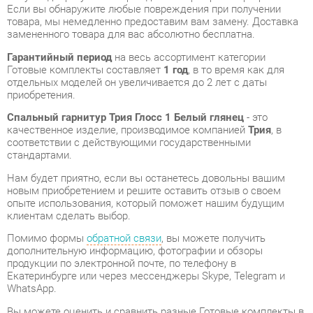
Гарантийный период
на весь ассортимент категории
Готовые комплекты составляет
1 год
, в то время как для
отдельных моделей он увеличивается до 2 лет с даты
приобретения.
Спальный гарнитур Трия Глосс 1 Белый глянец
- это
качественное изделие, производимое компанией
Трия
, в
соответствии с действующими государственными
стандартами.
Нам будет приятно, если вы останетесь довольны вашим
новым приобретением и решите оставить отзыв о своем
опыте использования, который поможет нашим будущим
клиентам сделать выбор.
Помимо формы
обратной связи
, вы можете получить
дополнительную информацию, фотографии и обзоры
продукции по электронной почте, по телефону в
Екатеринбурге или через мессенджеры Skype, Telegram и
WhatsApp.
Вы можете оценить и сравнить разные Готовые комплекты в
нашем шоу-руме, а затем приобрести Спальный гарнитур
Трия Глосс 1 Белый глянец, самостоятельно забрав его со
склада в Екатеринбурге. Вся информация о наших адресах и
магазинах доступна на странице
контактов
.