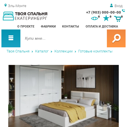
Эль-Монте
Вход
+7 (903) 000-00-00
Зак
0
0
0
обр
О ПРОЕКТЕ
ФАБРИКИ
КОНТАКТЫ
ОПЛАТА И ДОСТАВКА
зво
Твоя Спальня
Каталог
Коллекции
Готовые комплекты