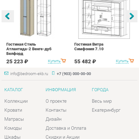
Гостиная Стиль
Гостиная Витра
К
Атлантида-2 Венге-дуб
Симфония 7.10
п
Белфорд
А
с
25 223 ₽
55 482 ₽
Купить
Купить
info@bedroom-ekb.ru
+7 (903) 000-00-00
КАТАЛОГ
ИНФОРМАЦИЯ
ГОРОДА
Коллекции
О проекте
Весь мир
Кровати
Контакты
Екатеринбург
Матрасы
Дизайн
Комоды
Доставка и Оплата
Шкафы
Скидки и Акции
Тумбы
Политика
Зеркала
Гарантия
Столы
Помощь
Мягкая мебель
Комплектующие