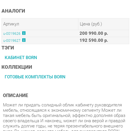
Артикул
Цена (руб.)
200 990.00 р.
u-0019626
192 590.00 р.
u-0019627
ТЭГИ
КАБИНЕТ BORN
КОЛЛЕКЦИИ
ГОТОВЫЕ КОМПЛЕКТЫ BORN
ОПИСАНИЕ
Может ли придать солидный облик кабинету руководителя
мебель, относящаяся к экономичному сегменту Может ли
такая мебель быть оригинальной, эффектно дополняя образ
своего владельца И наконец, может ли она верой и правдой
служить долгие годы, не теряя презентабельного внешнего
вида Да, может, если это мебель для руководителя BORN.
Условия покупки
Благодаря качественным фото, исчерпывающей информации