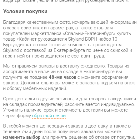
о характеристиках и параметрах, а также отзывам
покупателей маркетплэйса «Спальни-Екатеринбург» купить
товар «Кабинет руководителя Skyland БОРН набор 10
Бургунди» категории Готовые комплекты производства
Skyland с доставкой из Екатеринбурга по цене со скидкой и
гарантией от производителя не составит труда.
Мы отправляем заказы в доставку ежедневно. Товары из
ассортимента в наличии на складе в Екатеринбурге вы
получите не позднее
48-ми часов
с момента оформления
заказа. Дополнительно вы можете заказать подъём на этаж
и сборку мебельных изделий.
Срок доставки в другие регионы, и для товаров, находящихся
на складах производителей, рассчитывается индивидуально.
Уточнить наличие, срок и стоимость доставки вы можете
через форму
обратной связи
.
В любой момент до передачи заказа в доставку, а также в
течение 7-ми дней после получения заказа вы можете
изменить выбор
или принять решение об отказе от покупки.
Несмотря на качественную упаковку, готовые комплекты
могут быть повреждены при транспортировке. Если Вы
заметили дефект при приёме - мы заменим поврежденную
деталь.
Повторная доставка
товара -
бесплатна
.