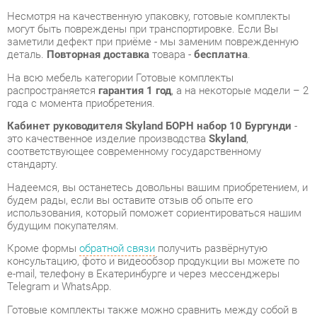
На всю мебель категории Готовые комплекты
распространяется
гарантия 1 год
, а на некоторые модели – 2
года с момента приобретения.
Кабинет руководителя Skyland БОРН набор 10 Бургунди
-
это качественное изделие производства
Skyland
,
соответствующее современному государственному
стандарту.
Надеемся, вы останетесь довольны вашим приобретением, и
будем рады, если вы оставите отзыв об опыте его
использования, который поможет сориентироваться нашим
будущим покупателям.
Кроме формы
обратной связи
получить развёрнутую
консультацию, фото и видеообзор продукции вы можете по
e-mail, телефону в Екатеринбурге и через мессенджеры
Telegram и WhatsApp.
Готовые комплекты также можно сравнить между собой в
нашем шоу-руме и купить Кабинет руководителя Skyland
БОРН набор 10 Бургунди, самостоятельно забрав его с
нашего центрального склада в г. Екатеринбург. Полный
список адресов и магазинов смотрите на странице
контактов
.