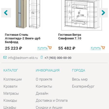
Гостиная Стиль
Гостиная Витра
К
Атлантида-2 Венге-дуб
Симфония 7.10
п
Белфорд
А
с
25 223 ₽
55 482 ₽
Купить
Купить
info@bedroom-ekb.ru
+7 (903) 000-00-00
КАТАЛОГ
ИНФОРМАЦИЯ
ГОРОДА
Коллекции
О проекте
Весь мир
Кровати
Контакты
Екатеринбург
Матрасы
Дизайн
Комоды
Доставка и Оплата
Шкафы
Скидки и Акции
Тумбы
Политика
Зеркала
Гарантия
Столы
Помощь
Мягкая мебель
Комплектующие