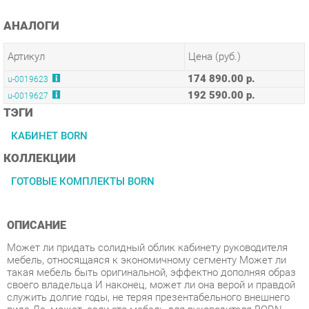
Артикул
Цена (руб.)
174 890.00 р.
u-0019623
192 590.00 р.
u-0019627
ТЭГИ
КАБИНЕТ BORN
КОЛЛЕКЦИИ
ГОТОВЫЕ КОМПЛЕКТЫ BORN
ОПИСАНИЕ
Может ли придать солидный облик кабинету руководителя
мебель, относящаяся к экономичному сегменту Может ли
такая мебель быть оригинальной, эффектно дополняя образ
своего владельца И наконец, может ли она верой и правдой
служить долгие годы, не теряя презентабельного внешнего
вида Да, может, если это мебель для руководителя BORN.
Условия покупки
Благодаря качественным фото, исчерпывающей информации