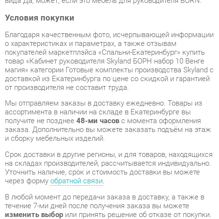
о характеристиках и параметрах, а также отзывам
покупателей маркетплэйса «Спальни-Екатеринбург» купить
товар «Кабинет руководителя Skyland БОРН набор 10 Венге
магия» категории Готовые комплекты производства Skyland с
доставкой из Екатеринбурга по цене со скидкой и гарантией
от производителя не составит труда.
Мы отправляем заказы в доставку ежедневно. Товары из
ассортимента в наличии на складе в Екатеринбурге вы
получите не позднее
48-ми часов
с момента оформления
заказа. Дополнительно вы можете заказать подъём на этаж
и сборку мебельных изделий.
Срок доставки в другие регионы, и для товаров, находящихся
на складах производителей, рассчитывается индивидуально.
Уточнить наличие, срок и стоимость доставки вы можете
через форму
обратной связи
.
В любой момент до передачи заказа в доставку, а также в
течение 7-ми дней после получения заказа вы можете
изменить выбор
или принять решение об отказе от покупки.
Несмотря на качественную упаковку, готовые комплекты
могут быть повреждены при транспортировке. Если Вы
заметили дефект при приёме - мы заменим поврежденную
деталь.
Повторная доставка
товара -
бесплатна
.