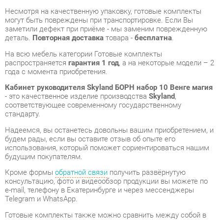
На всю мебель категории Готовые комплекты
распространяется
гарантия 1 год
, а на некоторые модели – 2
года с момента приобретения.
Кабинет руководителя Skyland БОРН набор 10 Венге магия
- это качественное изделие производства
Skyland
,
соответствующее современному государственному
стандарту.
Надеемся, вы останетесь довольны вашим приобретением, и
будем рады, если вы оставите отзыв об опыте его
использования, который поможет сориентироваться нашим
будущим покупателям.
Кроме формы
обратной связи
получить развёрнутую
консультацию, фото и видеообзор продукции вы можете по
e-mail, телефону в Екатеринбурге и через мессенджеры
Telegram и WhatsApp.
Готовые комплекты также можно сравнить между собой в
нашем шоу-руме и купить Кабинет руководителя Skyland
БОРН набор 10 Венге магия, самостоятельно забрав его с
нашего центрального склада в г. Екатеринбург. Полный
список адресов и магазинов смотрите на странице
контактов
.