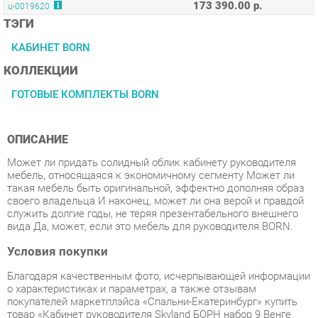
КАБИНЕТ BORN
КОЛЛЕКЦИИ
ГОТОВЫЕ КОМПЛЕКТЫ BORN
ОПИСАНИЕ
Может ли придать солидный облик кабинету руководителя
мебель, относящаяся к экономичному сегменту Может ли
такая мебель быть оригинальной, эффектно дополняя образ
своего владельца И наконец, может ли она верой и правдой
служить долгие годы, не теряя презентабельного внешнего
вида Да, может, если это мебель для руководителя BORN.
Условия покупки
Благодаря качественным фото, исчерпывающей информации
о характеристиках и параметрах, а также отзывам
покупателей маркетплэйса «Спальни-Екатеринбург» купить
товар «Кабинет руководителя Skyland БОРН набор 9 Венге
магия» категории Готовые комплекты производства Skyland с
доставкой из Екатеринбурга по цене со скидкой и гарантией
от производителя не составит труда.