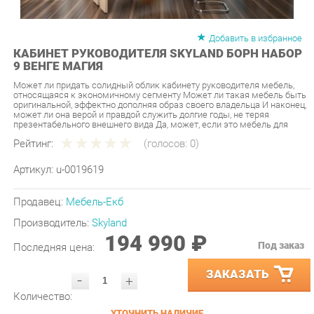
Добавить в избранное
КАБИНЕТ РУКОВОДИТЕЛЯ SKYLAND БОРН НАБОР
9 ВЕНГЕ МАГИЯ
Может ли придать солидный облик кабинету руководителя мебель,
относящаяся к экономичному сегменту Может ли такая мебель быть
оригинальной, эффектно дополняя образ своего владельца И наконец,
может ли она верой и правдой служить долгие годы, не теряя
презентабельного внешнего вида Да, может, если это мебель для
Рейтинг:
(голосов:
0
)
Артикул:
u-0019619
Продавец:
Мебель-Екб
Производитель:
Skyland
194 990 ₽
Под заказ
Последняя цена:
ЗАКАЗАТЬ
-
+
Количество:
УТОЧНИТЬ НАЛИЧИЕ