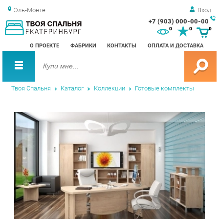
Эль-Монте
Вход
+7 (903) 000-00-00
Зак
0
0
0
обр
О ПРОЕКТЕ
ФАБРИКИ
КОНТАКТЫ
ОПЛАТА И ДОСТАВКА
зво
Твоя Спальня
Каталог
Коллекции
Готовые комплекты