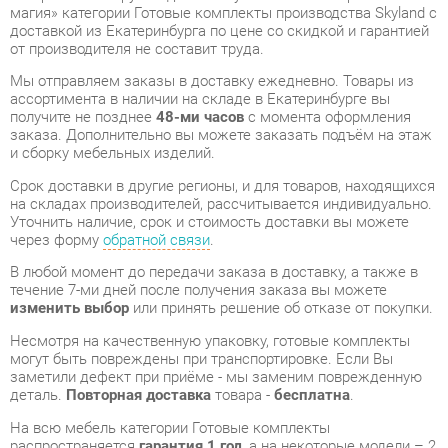
Мы отправляем заказы в доставку ежедневно. Товары из
ассортимента в наличии на складе в Екатеринбурге вы
получите не позднее
48-ми часов
с момента оформления
заказа. Дополнительно вы можете заказать подъём на этаж
и сборку мебельных изделий.
Срок доставки в другие регионы, и для товаров, находящихся
на складах производителей, рассчитывается индивидуально.
Уточнить наличие, срок и стоимость доставки вы можете
через форму
обратной связи
.
В любой момент до передачи заказа в доставку, а также в
течение 7-ми дней после получения заказа вы можете
изменить выбор
или принять решение об отказе от покупки.
Несмотря на качественную упаковку, готовые комплекты
могут быть повреждены при транспортировке. Если Вы
заметили дефект при приёме - мы заменим поврежденную
деталь.
Повторная доставка
товара -
бесплатна
.
На всю мебель категории Готовые комплекты
распространяется
гарантия 1 год
, а на некоторые модели – 2
года с момента приобретения.
Кабинет руководителя Skyland БОРН набор 9 Венге магия
-
это качественное изделие производства
Skyland
,
соответствующее современному государственному