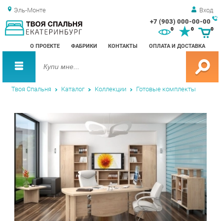
Эль-Монте
Вход
+7 (903) 000-00-00
Зак
0
0
0
обр
О ПРОЕКТЕ
ФАБРИКИ
КОНТАКТЫ
ОПЛАТА И ДОСТАВКА
зво
Твоя Спальня
Каталог
Коллекции
Готовые комплекты