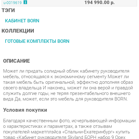
КАБИНЕТ BORN
КОЛЛЕКЦИИ
ГОТОВЫЕ КОМПЛЕКТЫ BORN
ОПИСАНИЕ
Может ли придать солидный облик кабинету руководителя
мебель, относящаяся к экономичному сегменту Может ли
такая мебель быть оригинальной, эффектно дополняя образ
своего владельца И наконец, может ли она верой и правдой
служить долгие годы, не теряя презентабельного внешнего
вида Да, может, если это мебель для руководителя BORN.
Условия покупки
Благодаря качественным фото, исчерпывающей информации
о характеристиках и параметрах, а также отзывам
покупателей маркетплэйса «Спальни-Екатеринбург» купить
товар «Кабинет руководителя Skyland БОРН набор 9 Орех
Даллас» категории Готовые комплекты производства Skyland
с доставкой из Екатеринбурга по цене со скидкой и
гарантией от производителя не составит труда.