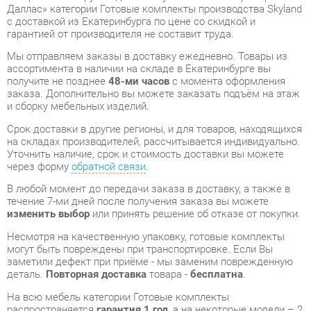
Мы отправляем заказы в доставку ежедневно. Товары из
ассортимента в наличии на складе в Екатеринбурге вы
получите не позднее
48-ми часов
с момента оформления
заказа. Дополнительно вы можете заказать подъём на этаж
и сборку мебельных изделий.
Срок доставки в другие регионы, и для товаров, находящихся
на складах производителей, рассчитывается индивидуально.
Уточнить наличие, срок и стоимость доставки вы можете
через форму
обратной связи
.
В любой момент до передачи заказа в доставку, а также в
течение 7-ми дней после получения заказа вы можете
изменить выбор
или принять решение об отказе от покупки.
Несмотря на качественную упаковку, готовые комплекты
могут быть повреждены при транспортировке. Если Вы
заметили дефект при приёме - мы заменим поврежденную
деталь.
Повторная доставка
товара -
бесплатна
.
На всю мебель категории Готовые комплекты
распространяется
гарантия 1 год
, а на некоторые модели – 2
года с момента приобретения.
Кабинет руководителя Skyland БОРН набор 9 Орех Даллас
-
это качественное изделие производства
Skyland
,
соответствующее современному государственному