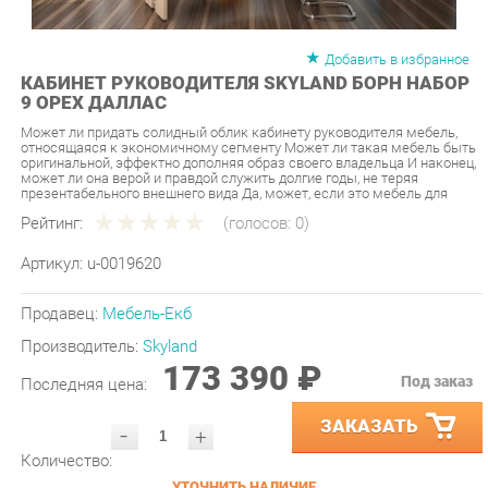
Добавить в избранное
КАБИНЕТ РУКОВОДИТЕЛЯ SKYLAND БОРН НАБОР
9 ОРЕХ ДАЛЛАС
Может ли придать солидный облик кабинету руководителя мебель,
относящаяся к экономичному сегменту Может ли такая мебель быть
оригинальной, эффектно дополняя образ своего владельца И наконец,
может ли она верой и правдой служить долгие годы, не теряя
презентабельного внешнего вида Да, может, если это мебель для
Рейтинг:
(голосов:
0
)
Артикул:
u-0019620
Продавец:
Мебель-Екб
Производитель:
Skyland
173 390 ₽
Под заказ
Последняя цена:
ЗАКАЗАТЬ
-
+
Количество:
УТОЧНИТЬ НАЛИЧИЕ