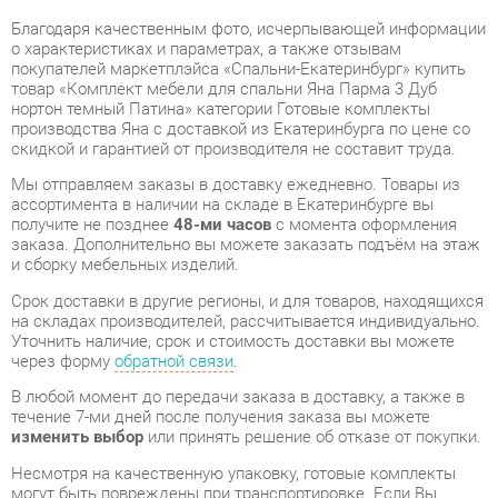
производства Яна с доставкой из Екатеринбурга по цене со
скидкой и гарантией от производителя не составит труда.
Мы отправляем заказы в доставку ежедневно. Товары из
ассортимента в наличии на складе в Екатеринбурге вы
получите не позднее
48-ми часов
с момента оформления
заказа. Дополнительно вы можете заказать подъём на этаж
и сборку мебельных изделий.
Срок доставки в другие регионы, и для товаров, находящихся
на складах производителей, рассчитывается индивидуально.
Уточнить наличие, срок и стоимость доставки вы можете
через форму
обратной связи
.
В любой момент до передачи заказа в доставку, а также в
течение 7-ми дней после получения заказа вы можете
изменить выбор
или принять решение об отказе от покупки.
Несмотря на качественную упаковку, готовые комплекты
могут быть повреждены при транспортировке. Если Вы
заметили дефект при приёме - мы заменим поврежденную
деталь.
Повторная доставка
товара -
бесплатна
.
На всю мебель категории Готовые комплекты
распространяется
гарантия 1 год
, а на некоторые модели – 2
года с момента приобретения.