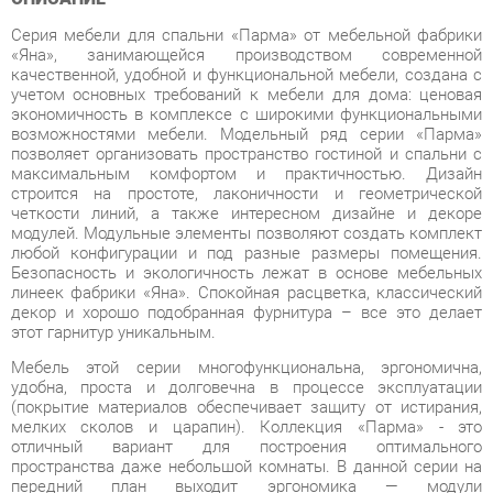
качественной, удобной и функциональной мебели, создана с
учетом основных требований к мебели для дома: ценовая
экономичность в комплексе с широкими функциональными
возможностями мебели. Модельный ряд серии «Парма»
позволяет организовать пространство гостиной и спальни с
максимальным комфортом и практичностью. Дизайн
строится на простоте, лаконичности и геометрической
четкости линий, а также интересном дизайне и декоре
модулей. Модульные элементы позволяют создать комплект
любой конфигурации и под разные размеры помещения.
Безопасность и экологичность лежат в основе мебельных
линеек фабрики «Яна». Спокойная расцветка, классический
декор и хорошо подобранная фурнитура – все это делает
этот гарнитур уникальным.
Мебель этой серии многофункциональна, эргономична,
удобна, проста и долговечна в процессе эксплуатации
(покрытие материалов обеспечивает защиту от истирания,
мелких сколов и царапин). Коллекция «Парма» - это
отличный вариант для построения оптимального
пространства даже небольшой комнаты. В данной серии на
передний план выходит эргономика — модули
комбинируются между для создания различных комплектов,
отвечающий потребностям заказчика. Модульность и
мобильность набора предоставляют безграничные
возможности в создании разных компоновок интерьера