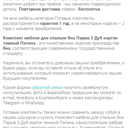
Комплект мебели для спальни Яна Парма 3 Дуб нортон
темный Патина
- это качественное изделие производства
Яна
, соответствующее современному государственному
стандарту.
Надеемся, вы останетесь довольны вашим приобретением, и
будем рады, если вы оставите отзыв об опыте его
использования, который поможет сориентироваться нашим
будущим покупателям.
Кроме формы
обратной связи
получить развёрнутую
консультацию, фото и видеообзор продукции вы можете по
e-mail, телефону в Екатеринбурге и через мессенджеры
Telegram и WhatsApp.
Готовые комплекты также можно сравнить между собой в
нашем шоу-руме и купить Комплект мебели для спальни Яна
Парма 3 Дуб нортон темный Патина, самостоятельно забрав
его с нашего центрального склада в г. Екатеринбург. Полный
список адресов и магазинов смотрите на странице
контактов
.
Материал
Велюр
Дуб нортон
Цвет
темный