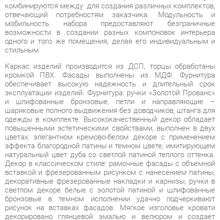
одного и того же помещения, делая его индивидуальным и
стильным.
Каркас изделий производится из ДСП, торцы обработаны
кромкой ПВХ. Фасады выполнены из МДФ. Фурнитура
обеспечивает высокую надежность и длительный срок
эксплуатации изделий. Фурнитура: ручки «Золотой Прованс»
и шлифованные бронзовые, петли и направляющие –
шариковые полного выдвижения без доводчиков, штанга для
одежды в комплекте. Высококачественный декор обладает
повышенными эстетическими свойствами, выполнен в двух
цветах: элегантном кремово-белом декоре с применением
эффекта благородной патины и темном цвете, имитирующем
натуральный цвет дуба со светлой патиной теплого оттенка.
Декор в классическом стиле: рамочные фасады с объемной
вставкой и фрезерованным рисунком с нанесением патины,
декоративные фрезерованные накладки и карнизы, ручки в
светлом декоре белые с золотой патиной и шлифованные
бронзовые в темном исполнении удачно подчеркивают
рисунок на вставках фасадов. Мягкое изголовье кровати
декорировано глянцевой эмалью и велюром и создает
дополнительный комфорт для отдыха. Шкафы и кровати
оснащены регулируемыми по высоте ножками и опорами,
которые позволяют скорректировать неровности пола при
установке модуля. Ортопедическое основание кровати
позволяет телу принимать правильное положение во время