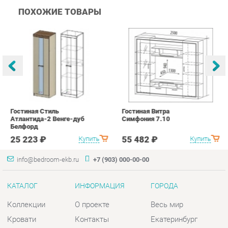
Гостиная Стиль
Гостиная Витра
К
Атлантида-2 Венге-дуб
Симфония 7.10
п
Белфорд
А
с
25 223 ₽
55 482 ₽
Купить
Купить
info@bedroom-ekb.ru
+7 (903) 000-00-00
КАТАЛОГ
ИНФОРМАЦИЯ
ГОРОДА
Коллекции
О проекте
Весь мир
Кровати
Контакты
Екатеринбург
Матрасы
Дизайн
Комоды
Доставка и Оплата
Шкафы
Скидки и Акции
Тумбы
Политика
Зеркала
Гарантия
Столы
Помощь
Мягкая мебель