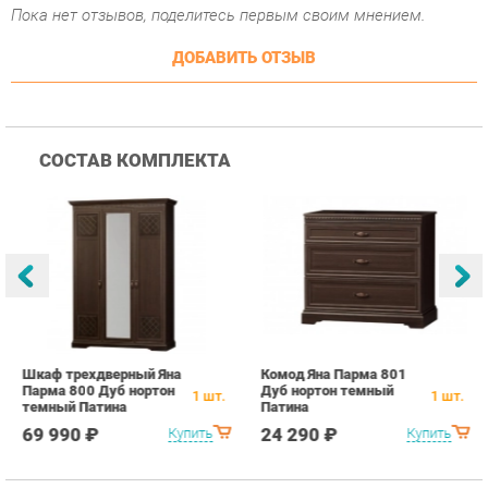
Шкаф трехдверный Яна
Комод Яна Парма 801
К
Парма 800 Дуб нортон
Дуб нортон темный
8
1
шт.
1
шт.
темный Патина
Патина
П
69 990 ₽
24 290 ₽
Купить
Купить
ПОХОЖИЕ ТОВАРЫ