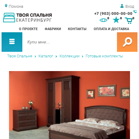
Помона
Вход
+7 (903) 000-00-00
Зак
0
0
0
обр
О ПРОЕКТЕ
ФАБРИКИ
КОНТАКТЫ
ОПЛАТА И ДОСТАВКА
зво
Твоя Спальня
Каталог
Коллекции
Готовые комплекты