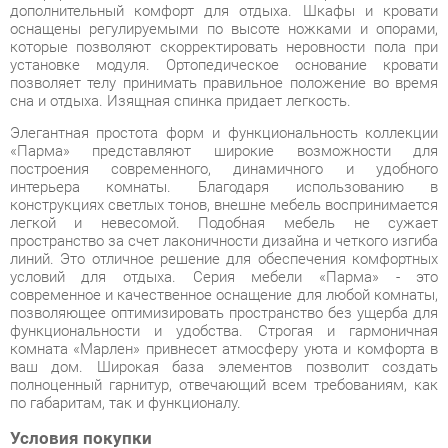
сна и отдыха. Изящная спинка придает легкость.
Элегантная простота форм и функциональность коллекции
«Парма» представляют широкие возможности для
построения современного, динамичного и удобного
интерьера комнаты. Благодаря использованию в
конструкциях светлых тонов, внешне мебель воспринимается
легкой и невесомой. Подобная мебель не сужает
пространство за счет лаконичности дизайна и четкого изгиба
линий. Это отличное решение для обеспечения комфортных
условий для отдыха. Серия мебели «Парма» - это
современное и качественное оснащение для любой комнаты,
позволяющее оптимизировать пространство без ущерба для
функциональности и удобства. Строгая и гармоничная
комната «Марлен» привнесет атмосферу уюта и комфорта в
ваш дом. Широкая база элементов позволит создать
полноценный гарнитур, отвечающий всем требованиям, как
по габаритам, так и функционалу.
Условия покупки
Благодаря качественным фото, исчерпывающей информации
о характеристиках и параметрах, а также отзывам
покупателей маркетплэйса «Спальни-Екатеринбург» купить
товар «Комплект мебели для спальни Яна Парма 3 Дуб
нортон темный Патина» категории Готовые комплекты