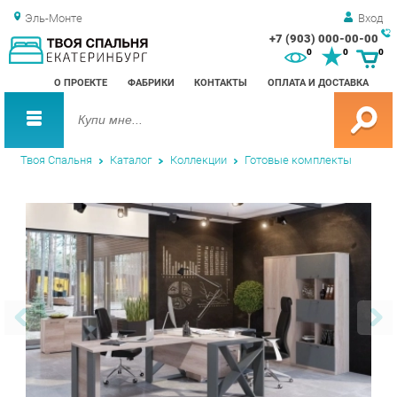
Эль-Монте
Вход
+7 (903) 000-00-00
Зак
0
0
0
обр
О ПРОЕКТЕ
ФАБРИКИ
КОНТАКТЫ
ОПЛАТА И ДОСТАВКА
зво
Твоя Спальня
Каталог
Коллекции
Готовые комплекты