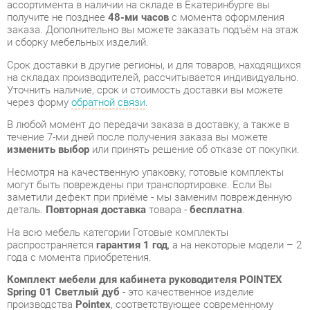
Уточнить наличие, срок и стоимость доставки вы можете
через форму
обратной связи
.
В любой момент до передачи заказа в доставку, а также в
течение 7-ми дней после получения заказа вы можете
изменить выбор
или принять решение об отказе от покупки.
Несмотря на качественную упаковку, готовые комплекты
могут быть повреждены при транспортировке. Если Вы
заметили дефект при приёме - мы заменим поврежденную
деталь.
Повторная доставка
товара -
бесплатна
.
На всю мебель категории Готовые комплекты
распространяется
гарантия 1 год
, а на некоторые модели – 2
года с момента приобретения.
Комплект мебели для кабинета руководителя POINTEX
Spring 01 Светлый дуб
- это качественное изделие
производства
Pointex
, соответствующее современному
государственному стандарту.
Надеемся, вы останетесь довольны вашим приобретением, и
будем рады, если вы оставите отзыв об опыте его
использования, который поможет сориентироваться нашим
будущим покупателям.
Кроме формы
обратной связи
получить развёрнутую