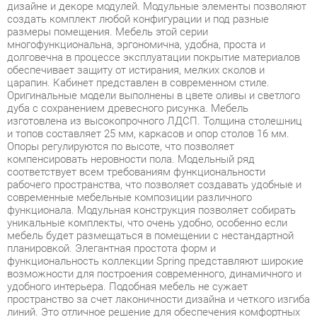
долговечна в процессе эксплуатации покрытие материалов
обеспечивает защиту от истирания, мелких сколов и
царапин. Кабинет представлен в современном стиле.
Оригинальные модели выполнены в цвете оливы и светлого
дуба с сохранением древесного рисунка. Мебель
изготовлена из высокопрочного ЛДСП. Толщина столешниц
и топов составляет 25 мм, каркасов и опор столов 16 мм.
Опоры регулируются по высоте, что позволяет
компенсировать неровности пола. Модельный ряд
соответствует всем требованиям функциональности
рабочего пространства, что позволяет создавать удобные и
современные мебельные композиции различного
функционала. Модульная конструкция позволяет собирать
уникальные комплекты, что очень удобно, особенно если
мебель будет размещаться в помещении с нестандартной
планировкой. Элегантная простота форм и
функциональность коллекции Spring представляют широкие
возможности для построения современного, динамичного и
удобного интерьера. Подобная мебель не сужает
пространство за счет лаконичности дизайна и четкого изгиба
линий. Это отличное решение для обеспечения комфортных
условий для работы. Коллекция позволяет создать удобное
рабочее место и зону для хранения с максимальным
комфортом. Лаконичность форм, строгая четкость линий и
функциональность изделий представляют широкие
возможности для построения современного, динамичного и