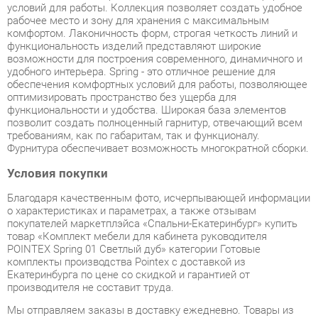
удобного интерьера. Spring - это отличное решение для
обеспечения комфортных условий для работы, позволяющее
оптимизировать пространство без ущерба для
функциональности и удобства. Широкая база элементов
позволит создать полноценный гарнитур, отвечающий всем
требованиям, как по габаритам, так и функционалу.
Фурнитура обеспечивает возможность многократной сборки.
Условия покупки
Благодаря качественным фото, исчерпывающей информации
о характеристиках и параметрах, а также отзывам
покупателей маркетплэйса «Спальни-Екатеринбург» купить
товар «Комплект мебели для кабинета руководителя
POINTEX Spring 01 Светлый дуб» категории Готовые
комплекты производства Pointex с доставкой из
Екатеринбурга по цене со скидкой и гарантией от
производителя не составит труда.
Мы отправляем заказы в доставку ежедневно. Товары из
ассортимента в наличии на складе в Екатеринбурге вы
получите не позднее
48-ми часов
с момента оформления
заказа. Дополнительно вы можете заказать подъём на этаж
и сборку мебельных изделий.
Срок доставки в другие регионы, и для товаров, находящихся
на складах производителей, рассчитывается индивидуально.