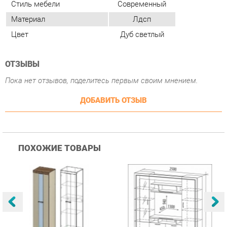
Пока нет отзывов, поделитесь первым своим мнением.
ДОБАВИТЬ ОТЗЫВ
ПОХОЖИЕ ТОВАРЫ
Гостиная Стиль
Гостиная Витра
К
Атлантида-2 Венге-дуб
Симфония 7.10
п
Белфорд
А
с
25 223 ₽
55 482 ₽
Купить
Купить
info@bedroom-ekb.ru
+7 (903) 000-00-00