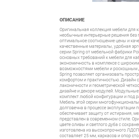
ОПИСАНИЕ
Оригинальная коллекция мебели для к
необычные интерьерные решения без 
оптимальное соотношение цены и каче
качественные материалы, удобная эр
серии Spring от мебельной фабрики Poi
основных требований к мебели для ка
экономичность в комплексе с широк
возможностями мебели и роскошным 
Spring позволяет организовать прос
комфортом и практичностью. Дизайн с
лаконичности и геометрической четкос
дизайне и декоре модулей. Модульны
комплект любой конфигурации и под 
Мебель этой серии многофункциональн
долговечна в процессе эксплуатации 
обеспечивает защиту от истирания, ме
представлен в современном стиле. О
цвете оливы и светлого дуба с сохран
изготовлена из высокопрочного ЛДСП
составляет 25 мм, каркасов и опор ст