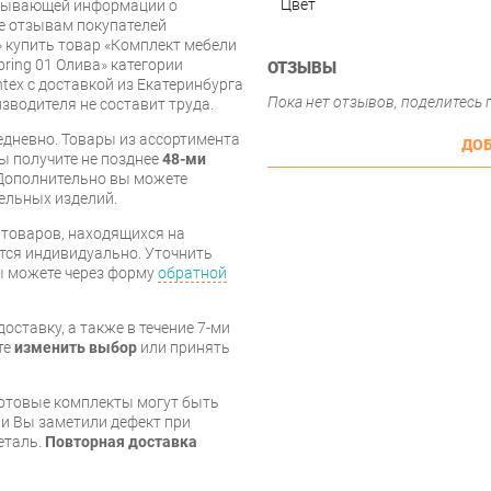
Цвет
рпывающей информации о
же отзывам покупателей
 купить товар «Комплект мебели
ring 01 Олива» категории
ОТЗЫВЫ
tex с доставкой из Екатеринбурга
Пока нет отзывов, поделитесь
изводителя не составит труда.
дневно. Товары из ассортимента
ДОБ
вы получите не позднее
48-ми
Дополнительно вы можете
бельных изделий.
я товаров, находящихся на
тся индивидуально. Уточнить
вы можете через форму
обратной
оставку, а также в течение 7-ми
те
изменить выбор
или принять
готовые комплекты могут быть
и Вы заметили дефект при
еталь.
Повторная доставка