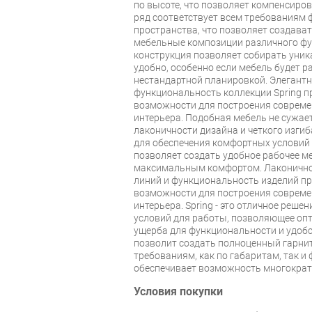
по высоте, что позволяет компенсиро
ряд соответствует всем требованиям
пространства, что позволяет создава
мебельные композиции различного ф
конструкция позволяет собирать уник
удобно, особенно если мебель будет 
нестандартной планировкой. Элегантн
функциональность коллекции Spring 
возможности для построения совреме
интерьера. Подобная мебель не сужает
лаконичности дизайна и четкого изгиб
для обеспечения комфортных условий
позволяет создать удобное рабочее ме
максимальным комфортом. Лаконичнос
линий и функциональность изделий п
возможности для построения совреме
интерьера. Spring - это отличное реш
условий для работы, позволяющее оп
ущерба для функциональности и удобс
позволит создать полноценный гарни
требованиям, как по габаритам, так и
обеспечивает возможность многократ
Условия покупки