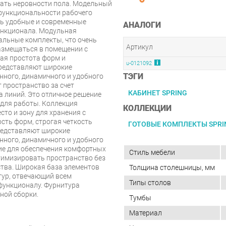
вать неровности пола. Модельный
 функциональности рабочего
ть удобные и современные
АНАЛОГИ
ункционала. Модульная
альные комплекты, что очень
Артикул
размещаться в помещении с
ая простота форм и
u-0121092
представляют широкие
ТЭГИ
нного, динамичного и удобного
 пространство за счет
КАБИНЕТ SPRING
а линий. Это отличное решение
 для работы. Коллекция
КОЛЛЕКЦИИ
сто и зону для хранения с
ть форм, строгая четкость
ГОТОВЫЕ КОМПЛЕКТЫ SPRI
редставляют широкие
нного, динамичного и удобного
ение для обеспечения комфортных
Стиль мебели
тимизировать пространство без
тва. Широкая база элементов
Толщина столешницы, мм
тур, отвечающий всем
Типы столов
 функционалу. Фурнитура
ной сборки.
Тумбы
Материал