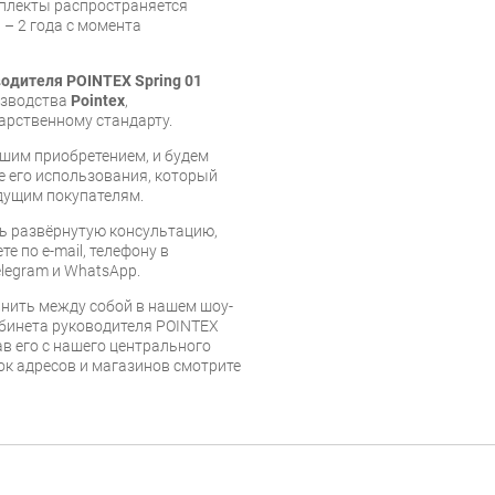
мплекты распространяется
 – 2 года с момента
одителя POINTEX Spring 01
изводства
Pointex
,
арственному стандарту.
шим приобретением, и будем
е его использования, который
дущим покупателям.
ь развёрнутую консультацию,
е по e-mail, телефону в
legram и WhatsApp.
нить между собой в нашем шоу-
абинета руководителя POINTEX
ав его с нашего центрального
сок адресов и магазинов смотрите