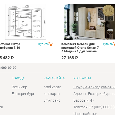
остиная Витра
Купить
Комплект мебели для
Купить
имфония 7.10
прихожей Стиль Оскар-7
А Модена 1 Дуб сонома
светлый Крем
5 482 ₽
27 163 ₽
) 000-00-00
ГОРОДА
КАРТА САЙТА
КОНТАКТЫ
Весь мир
html-карта
Шоурум и склад самовы
Екатеринбург
xml-карта
Адрес: г. Екатеринбург, п
yml-прайс
Базовый, 47
та
Телефон: +7 (903) 000-00
Часы работы: