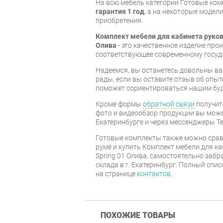
На всю мебель категории Готовые ко
гарантия 1 год
, а на некоторые модели
приобретения.
Комплект мебели для кабинета руков
Олива
- это качественное изделие про
соответствующее современному госуд
Надеемся, вы останетесь довольны ва
рады, если вы оставите отзыв об опыт
поможет сориентироваться нашим бу
Кроме формы
обратной связи
получит
фото и видеообзор продукции вы может
Екатеринбурге и через мессенджеры Te
Готовые комплекты также можно срав
руме и купить Комплект мебели для к
Spring 01 Олива, самостоятельно забр
склада в г. Екатеринбург. Полный спи
на странице
контактов
.
ПОХОЖИЕ ТОВАРЫ