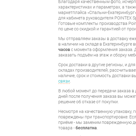
Благодаря качественным фото, исче
характеристиках и параметрах, а так
маркетплэйса «Спальни-Екатеринбург»
для кабинета руководителя POINTEX Sp
Готовые комплекты производства Poin
по цене со скидкой и гарантией от про
Мы отправляем заказы в доставку еже
в наличии на складе в Екатеринбурге 
часов
с момента оформления заказа. 
заказать подъём на этаж и сборку ме
Срок доставки в другие регионы, и дл
складах производителей, рассчитывае
наличие, срок и стоимость доставки 
связи
.
В любой момент до передачи заказа в д
дней после получения заказа вы може
решение об отказе от покупки.
Несмотря на качественную упаковку, 
повреждены при транспортировке. Есл
приёме - мы заменим поврежденную д
товара -
бесплатна
.