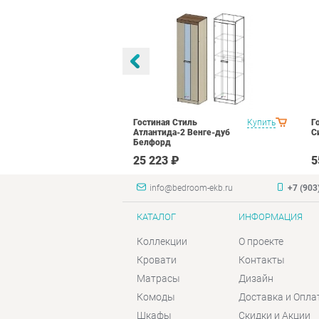
а Вариант 1
Купить
Гостиная Стиль
Купить
Г
рд
Атлантида-2 Венге-дуб
С
Белфорд
 ₽
25 223 ₽
5
info@bedroom-ekb.ru
+7 (903
КАТАЛОГ
ИНФОРМАЦИЯ
Коллекции
О проекте
Кровати
Контакты
Матрасы
Дизайн
Комоды
Доставка и Опла
Шкафы
Скидки и Акции