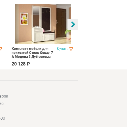
Комплект мебели для
Купить
Спальня Яна Вариант 2
прихожей Стиль Оскар-7
Дуб гарвард
А Модена 3 Дуб сонома
светлый Крем
20 128 ₽
145 190 ₽
воза
ер.
-00