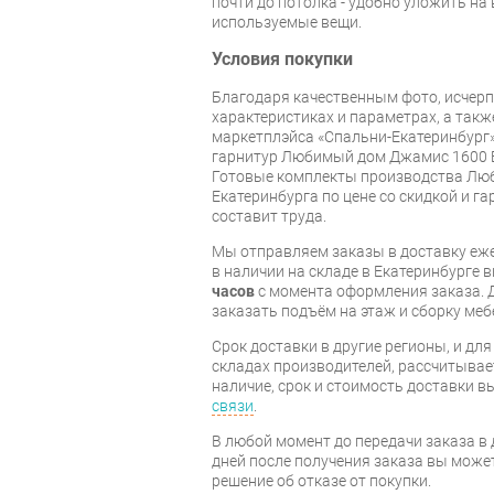
почти до потолка - удобно уложить на
используемые вещи.
Условия покупки
Благодаря качественным фото, исче
характеристиках и параметрах, а так
маркетплэйса «Спальни-Екатеринбург»
гарнитур Любимый дом Джамис 1600 
Готовые комплекты производства Люб
Екатеринбурга по цене со скидкой и г
составит труда.
Мы отправляем заказы в доставку еже
в наличии на складе в Екатеринбурге 
часов
с момента оформления заказа. 
заказать подъём на этаж и сборку ме
Срок доставки в другие регионы, и дл
складах производителей, рассчитывае
наличие, срок и стоимость доставки 
связи
.
В любой момент до передачи заказа в д
дней после получения заказа вы може
решение об отказе от покупки.