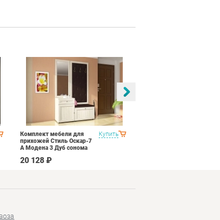
Комплект мебели для
Купить
Спальня Яна Вариант 1
прихожей Стиль Оскар-7
Дуб оксофрд
А Модена 3 Дуб сонома
светлый Крем
20 128 ₽
145 890 ₽
воза