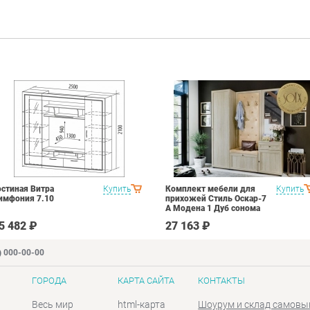
остиная Витра
Купить
Комплект мебели для
Купить
имфония 7.10
прихожей Стиль Оскар-7
А Модена 1 Дуб сонома
светлый Крем
5 482 ₽
27 163 ₽
) 000-00-00
ГОРОДА
КАРТА САЙТА
КОНТАКТЫ
Весь мир
html-карта
Шоурум и склад самовы