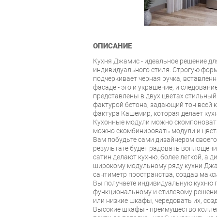
ОПИСАНИЕ
Кухня Джамис - идеальное решение для
индивидуального стиля. Строгую фор
подчеркивает черная ручка, вставлен
фасаде - это и украшение, и следован
представлены в двух цветах стильный
фактурой бетона, задающий тон всей 
фактура Кашемир, которая делает кух
Кухонные модули можно скомпоновать 
можно скомбинировать модули и цвета
Вам побудьте сами дизайнером своего 
результате будет радовать воплощени
сатин делают кухню, более легкой, а 
широкому модульному ряду кухни Дж
сантиметр пространства, создав мак
Вы получаете индивидуальную кухню п
функциональному и стилевому решен
или низкие шкафы, чередовать их, со
Высокие шкафы - преимущество колле