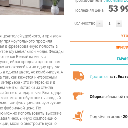
Производитель:
Любимый д
53 9
Последняя цена:
-
+
Количество:
 ценителей удобного, и при этом
УТО
му прямоугольного профиля
ная в фрезерованную полость в
ПРИГЛ
ие тренду мебельной моды. Фасады
 оттенок Белый камень с
ГАРАН
кухне, иблагородная однотонная
ню непохожей ни на одну другую.
в одном цвете, не комбинируя. А
Доставка
по
г. Екат
 так, как кажется интересным
интерьера - это интересно и в
ем мечты. Вставки из стекла
дизайн не стандартным. Благодаря
Сборка
с базовой г
амис, можно обустроить каждый
симально функциональную кухню.
о фабричной цене. По
ию можно использовать высокие
Подъём на этаж -
20
здавая необычную композицию.
кции, можно выстроить кухню