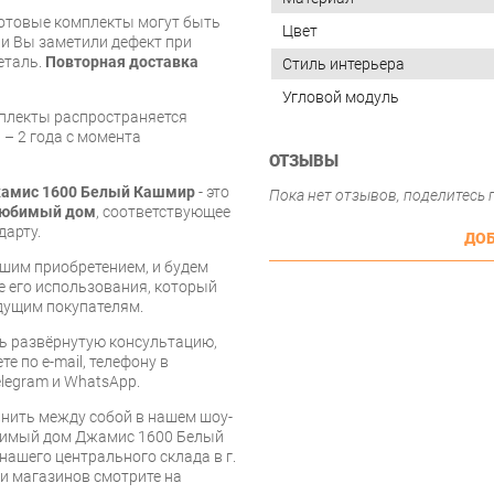
готовые комплекты могут быть
Цвет
и Вы заметили дефект при
еталь.
Повторная доставка
Стиль интерьера
Угловой модуль
мплекты распространяется
 – 2 года с момента
ОТЗЫВЫ
жамис 1600 Белый Кашмир
- это
Пока нет отзывов, поделитесь
юбимый дом
, соответствующее
дарту.
ДОБ
шим приобретением, и будем
е его использования, который
дущим покупателям.
ь развёрнутую консультацию,
е по e-mail, телефону в
legram и WhatsApp.
нить между собой в нашем шоу-
бимый дом Джамис 1600 Белый
нашего центрального склада в г.
 и магазинов смотрите на