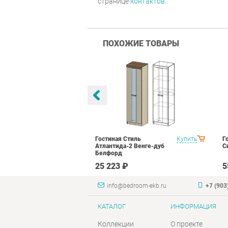
странице
контактов
.
ПОХОЖИЕ ТОВАРЫ
тиль Палермо
Купить
Гостиная Стиль
Купить
Г
Атлантида-2 Венге-дуб
С
Белфорд
₽
25 223 ₽
5
info@bedroom-ekb.ru
+7 (903
КАТАЛОГ
ИНФОРМАЦИЯ
Коллекции
О проекте