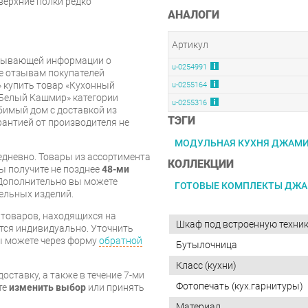
 верхние полки редко
АНАЛОГИ
Артикул
рпывающей информации о
u-0254991
же отзывам покупателей
 купить товар «Кухонный
u-0255164
Белый Кашмир» категории
u-0255316
имый дом с доставкой из
ТЭГИ
арантией от производителя не
МОДУЛЬНАЯ КУХНЯ ДЖАМ
дневно. Товары из ассортимента
КОЛЛЕКЦИИ
вы получите не позднее
48-ми
Дополнительно вы можете
ГОТОВЫЕ КОМПЛЕКТЫ ДЖ
бельных изделий.
я товаров, находящихся на
Шкаф под встроенную техни
тся индивидуально. Уточнить
вы можете через форму
обратной
Бутылочница
Класс (кухни)
оставку, а также в течение 7-ми
Фотопечать (кух.гарнитуры)
те
изменить выбор
или принять
Материал