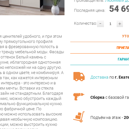
Производитель:
Любимый д
54 6
Последняя цена:
-
+
Количество:
 ценителей удобного, и при этом
УТО
му прямоугольного профиля
ная в фрезерованную полость в
ПРИГЛ
ие тренду мебельной моды. Фасады
 оттенок Белый камень с
ГАРАН
кухне, иблагородная однотонная
ню непохожей ни на одну другую.
в одном цвете, не комбинируя. А
Доставка
по
г. Екат
 так, как кажется интересным
интерьера - это интересно и в
ем мечты. Вставки из стекла
дизайн не стандартным. Благодаря
Сборка
с базовой г
амис, можно обустроить каждый
симально функциональную кухню.
о фабричной цене. По
ию можно использовать высокие
Подъём на этаж -
20
здавая необычную композицию.
кции, можно выстроить кухню