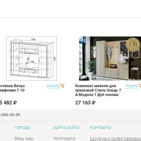
остиная Витра
Купить
Комплект мебели для
Купить
имфония 7.10
прихожей Стиль Оскар-7
А Модена 1 Дуб сонома
светлый Крем
5 482 ₽
27 163 ₽
) 000-00-00
ГОРОДА
КАРТА САЙТА
КОНТАКТЫ
Весь мир
html-карта
Шоурум и склад самовы