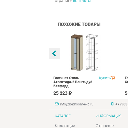
странице
контактов
.
ПОХОЖИЕ ТОВАРЫ
оник 1
Купить
Гостиная Стиль
Купить
Г
N16 Дуб
Атлантида-2 Венге-дуб
С
лый глянец
Белфорд
₽
25 223 ₽
5
info@bedroom-ekb.ru
+7 (903
КАТАЛОГ
ИНФОРМАЦИЯ
Коллекции
О проекте