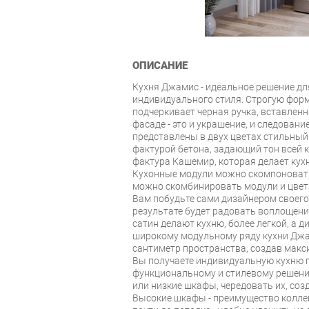
ОПИСАНИЕ
Кухня Джамис - идеальное решение для
индивидуального стиля. Строгую фор
подчеркивает черная ручка, вставлен
фасаде - это и украшение, и следован
представлены в двух цветах стильный
фактурой бетона, задающий тон всей 
фактура Кашемир, которая делает кух
Кухонные модули можно скомпоновать 
можно скомбинировать модули и цвета
Вам побудьте сами дизайнером своего 
результате будет радовать воплощени
сатин делают кухню, более легкой, а 
широкому модульному ряду кухни Дж
сантиметр пространства, создав мак
Вы получаете индивидуальную кухню п
функциональному и стилевому решен
или низкие шкафы, чередовать их, со
Высокие шкафы - преимущество колле