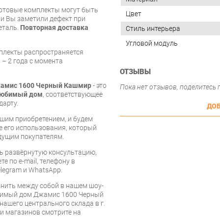
готовые комплекты могут быть
Цвет
и Вы заметили дефект при
еталь.
Повторная доставка
Стиль интерьера
Угловой модуль
мплекты распространяется
 – 2 года с момента
ОТЗЫВЫ
жамис 1600 Черный Кашмир
- это
Пока нет отзывов, поделитесь
юбимый дом
, соответствующее
дарту.
ДОБ
шим приобретением, и будем
е его использования, который
дущим покупателям.
ь развёрнутую консультацию,
е по e-mail, телефону в
legram и WhatsApp.
нить между собой в нашем шоу-
юбимый дом Джамис 1600 Черный
нашего центрального склада в г.
 и магазинов смотрите на