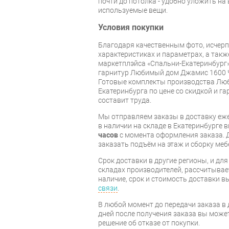
почти до потолка - удобно уложить на
используемые вещи.
Условия покупки
Благодаря качественным фото, исче
характеристиках и параметрах, а так
маркетплэйса «Спальни-Екатеринбург»
гарнитур Любимый дом Джамис 1600 
Готовые комплекты производства Люб
Екатеринбурга по цене со скидкой и г
составит труда.
Мы отправляем заказы в доставку еже
в наличии на складе в Екатеринбурге 
часов
с момента оформления заказа. 
заказать подъём на этаж и сборку ме
Срок доставки в другие регионы, и дл
складах производителей, рассчитывае
наличие, срок и стоимость доставки 
связи
.
В любой момент до передачи заказа в д
дней после получения заказа вы може
решение об отказе от покупки.