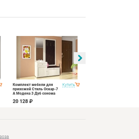
Комплект мебели для
Купить
Спальня Соник 2
прихожей Стиль Оскар-7
Импульс SN16 Дуб
А Модена 3 Дуб сонома
сонома/белый глянец
светлый Крем
20 128 ₽
64 690 ₽
воза