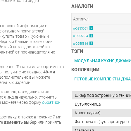
 верхние полки редко
АНАЛОГИ
Артикул
рпывающей информации о
u-0255061
же отзывам покупателей
 купить товар «Кухонный
u-0255164
Черный Кашмир» категории
u-0255316
имый дом с доставкой из
ТЭГИ
арантией от производителя не
МОДУЛЬНАЯ КУХНЯ ДЖАМ
дневно. Товары из ассортимента
КОЛЛЕКЦИИ
вы получите не позднее
48-ми
Дополнительно вы можете
ГОТОВЫЕ КОМПЛЕКТЫ ДЖ
бельных изделий.
я товаров, находящихся на
Шкаф под встроенную техни
тся индивидуально. Уточнить
вы можете через форму
обратной
Бутылочница
Класс (кухни)
оставку, а также в течение 7-ми
Фотопечать (кух.гарнитуры)
те
изменить выбор
или принять
Материал