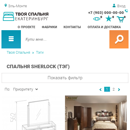
Эль-Монте
Вход
+7 (903) 000-00-00
Зак
0
0
0
обр
О ПРОЕКТЕ
ФАБРИКИ
КОНТАКТЫ
ОПЛАТА И ДОСТАВКА
зво
Твоя Спальня
Тэги
СПАЛЬНЯ SHERLOCK (ТЭГ)
Показать фильтр
По:
Приоритету
1
2