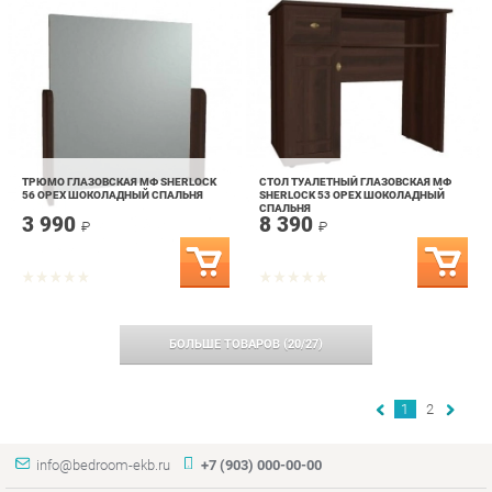
ТРЮМО ГЛАЗОВСКАЯ МФ SHERLOCK
СТОЛ ТУАЛЕТНЫЙ ГЛАЗОВСКАЯ МФ
56 ОРЕХ ШОКОЛАДНЫЙ СПАЛЬНЯ
SHERLOCK 53 ОРЕХ ШОКОЛАДНЫЙ
СПАЛЬНЯ
3 990
8 390
₽
₽
БОЛЬШЕ ТОВАРОВ
(
20
/
27
)
1
2
info@bedroom-ekb.ru
+7 (903) 000-00-00
КАТАЛОГ
ИНФОРМАЦИЯ
ГОРОДА
Коллекции
О проекте
Весь мир
Кровати
Контакты
Екатеринбург
Матрасы
Дизайн