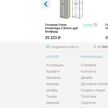
ранд Кволити
Купить
Гостиная Стиль
Купить
Г
Атлантида-2 Венге-дуб
С
Белфорд
₽
25 223 ₽
5
info@bedroom-ekb.ru
+7 (903
КАТАЛОГ
ИНФОРМАЦИЯ
Коллекции
О проекте
Кровати
Контакты
Матрасы
Дизайн
Комоды
Доставка и Опла
Шкафы
Скидки и Акции
Тумбы
Политика
Зеркала
Гарантия