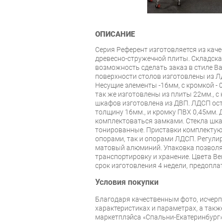
ОПИСАНИЕ
Серия Референт изготовляется из ка
древесно-стружечной плиты. Складская
возможность сделать заказ в стиле В
поверхности столов изготовлены из Л
Несущие элементы -16мм, с кромкой - 
так же изготовлены из плиты 22мм., с 
шкафов изготовлена из ДВП. ЛДСП ос
толщину 16мм., и кромку ПВХ 0,45мм. 
комплектоваться замками. Стекла шка
тонированные. Приставки комплекту
опорами, так и опорами ЛДСП. Регули
матовый алюминий. Упаковка позволя
транспортировку и хранение. Цвета Вен
срок изготовления 4 недели, предоплат
Условия покупки
Благодаря качественным фото, исче
характеристиках и параметрах, а так
маркетплэйса «Спальни-Екатеринбург»