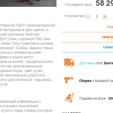
58 2
Последняя цена:
-
+
Количество:
чественной ЛДСП ламинированной
УТО
 программа в двух цветах, и
ашей компании. Рабочие
ПРИГЛ
ДСП 22мм, с кромкой ПВХ 2мм.
0,45мм. Топы тумбочек и шкафов,
ГАРАН
кромкой - 0,45мм. Задняя стенка
тальных элементов имеет
Двери и ящики могут
фов на выбор - прозрачные или
Доставка
по
г. Екат
ются как хромированными
руемые опоры. Цвет ручек-
ет максимально упростить
ге и дуб молочный - под заказ,
Сборка
с базовой г
а 30.
Подъём на этаж -
20
рпывающей информации о
же отзывам покупателей
 купить товар «Набор Альтерна