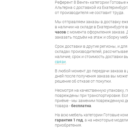
Референт 8 Венге» категории Готовые
Альтерна с доставкой из Екатеринбурга
от производителя не составит труда.
Мы отправляем заказы в доставку еже
в наличии на складе в Екатеринбурге 
часов
с момента оформления заказа. 
заказать подъём на этаж и сборку ме
Срок доставки в другие регионы, и дл
складах производителей, рассчитывае
наличие, срок и стоимость доставки 
связи
.
В любой момент до передачи заказа в д
дней после получения заказа вы може
решение об отказе от покупки.
Несмотря на качественную упаковку, 
повреждены при транспортировке. Есл
приёме - мы заменим поврежденную д
товара -
бесплатна
.
На всю мебель категории Готовые ко
гарантия 1 год
, а на некоторые модели
приобретения.