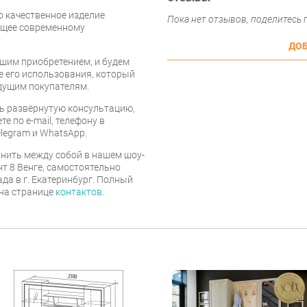
то качественное изделие
Пока нет отзывов, поделитесь
ющее современному
ДОБ
шим приобретением, и будем
е его использования, который
дущим покупателям.
ь развёрнутую консультацию,
е по e-mail, телефону в
legram и WhatsApp.
нить между собой в нашем шоу-
т 8 Венге, самостоятельно
ада в г. Екатеринбург. Полный
 на странице
контактов
.