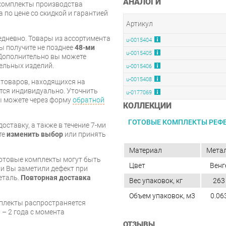
АНАЛОГИ
 комплекты производства
 по цене со скидкой и гарантией
Артикул
дневно. Товары из ассортимента
u-0015404
вы получите не позднее
48-ми
u-0015405
Дополнительно вы можете
бельных изделий.
u-0015406
u-0015408
я товаров, находящихся на
тся индивидуально. Уточнить
u-0177069
вы можете через форму
обратной
КОЛЛЕКЦИИ
ГОТОВЫЕ КОМПЛЕКТЫ РЕФ
оставку, а также в течение 7-ми
те
изменить выбор
или принять
Материал
Мета
готовые комплекты могут быть
Цвет
Венг
и Вы заметили дефект при
еталь.
Повторная доставка
Вес упаковок, кг
263
Объем упаковок, м3
0.06
мплекты распространяется
 – 2 года с момента
ОТЗЫВЫ