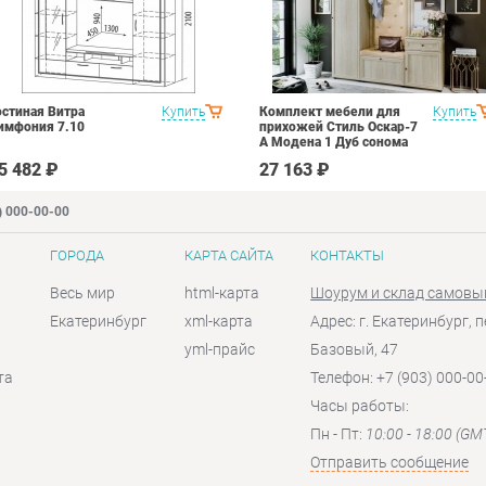
остиная Витра
Купить
Комплект мебели для
Купить
имфония 7.10
прихожей Стиль Оскар-7
А Модена 1 Дуб сонома
светлый Крем
5 482 ₽
27 163 ₽
) 000-00-00
ГОРОДА
КАРТА САЙТА
КОНТАКТЫ
Весь мир
html-карта
Шоурум и склад самовы
Екатеринбург
xml-карта
Адрес: г. Екатеринбург, п
yml-прайс
Базовый, 47
та
Телефон: +7 (903) 000-00
Часы работы:
Пн - Пт:
10:00 - 18:00 (GM
Отправить сообщение