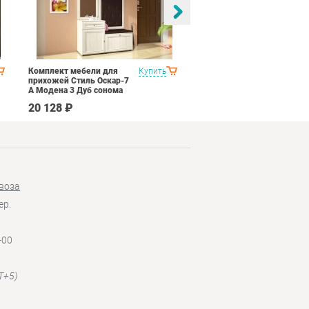
Комплект мебели для
Купить
Спальня Соник 1
прихожей Стиль Оскар-7
Импульс SN16 Дуб
А Модена 3 Дуб сонома
сонома/белый глянец
светлый Крем
20 128 ₽
49 790 ₽
воза
ер.
-00
T+5)