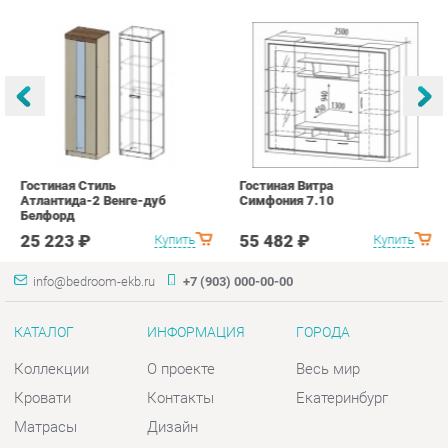
Гостиная Стиль
Гостиная Витра
К
Атлантида-2 Венге-дуб
Симфония 7.10
п
Белфорд
А
с
25 223 ₽
55 482 ₽
Купить
Купить
info@bedroom-ekb.ru
+7 (903) 000-00-00
КАТАЛОГ
ИНФОРМАЦИЯ
ГОРОДА
Коллекции
О проекте
Весь мир
Кровати
Контакты
Екатеринбург
Матрасы
Дизайн
Комоды
Доставка и Оплата
Шкафы
Скидки и Акции
Тумбы
Политика
Зеркала
Гарантия
Столы
Помощь