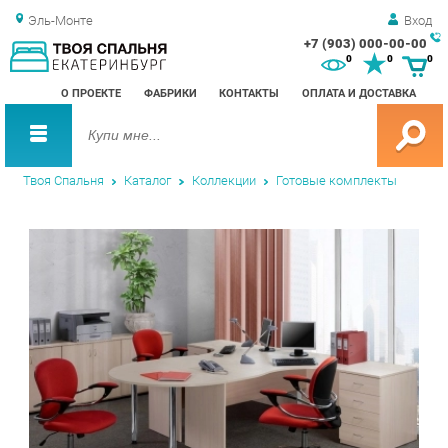
Эль-Монте
Вход
+7 (903) 000-00-00
Зак
0
0
0
обр
О ПРОЕКТЕ
ФАБРИКИ
КОНТАКТЫ
ОПЛАТА И ДОСТАВКА
зво
Твоя Спальня
Каталог
Коллекции
Готовые комплекты