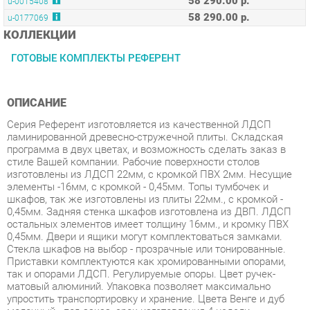
ГОТОВЫЕ КОМПЛЕКТЫ РЕФЕРЕНТ
ОПИСАНИЕ
Серия Референт изготовляется из качественной ЛДСП
ламинированной древесно-стружечной плиты. Складская
программа в двух цветах, и возможность сделать заказ в
стиле Вашей компании. Рабочие поверхности столов
изготовлены из ЛДСП 22мм, с кромкой ПВХ 2мм. Несущие
элементы -16мм, с кромкой - 0,45мм. Топы тумбочек и
шкафов, так же изготовлены из плиты 22мм., с кромкой -
0,45мм. Задняя стенка шкафов изготовлена из ДВП. ЛДСП
остальных элементов имеет толщину 16мм., и кромку ПВХ
0,45мм. Двери и ящики могут комплектоваться замками.
Стекла шкафов на выбор - прозрачные или тонированные.
Приставки комплектуются как хромированными опорами,
так и опорами ЛДСП. Регулируемые опоры. Цвет ручек-
матовый алюминий. Упаковка позволяет максимально
упростить транспортировку и хранение. Цвета Венге и дуб
молочный - под заказ, срок изготовления 4 недели,
предоплата 30.
Условия покупки