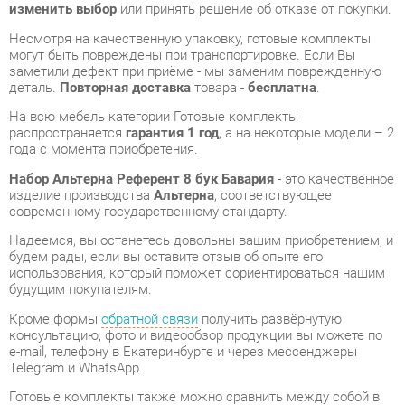
деталь.
Повторная доставка
товара -
бесплатна
.
На всю мебель категории Готовые комплекты
распространяется
гарантия 1 год
, а на некоторые модели – 2
года с момента приобретения.
Набор Альтерна Референт 8 бук Бавария
- это качественное
изделие производства
Альтерна
, соответствующее
современному государственному стандарту.
Надеемся, вы останетесь довольны вашим приобретением, и
будем рады, если вы оставите отзыв об опыте его
использования, который поможет сориентироваться нашим
будущим покупателям.
Кроме формы
обратной связи
получить развёрнутую
консультацию, фото и видеообзор продукции вы можете по
e-mail, телефону в Екатеринбурге и через мессенджеры
Telegram и WhatsApp.
Готовые комплекты также можно сравнить между собой в
нашем шоу-руме и купить Набор Альтерна Референт 8 бук
Бавария, самостоятельно забрав его с нашего центрального
склада в г. Екатеринбург. Полный список адресов и
магазинов смотрите на странице
контактов
.