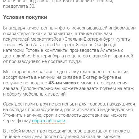
Благодаря качественным фото, исчерпывающей информации
о характеристиках и параметрах, а также отзывам
покупателей маркетплэйса «Спальни-Екатеринбург» купить
товар «Набор Альтерна Референт 8 вишня Оксфорд»
категории Готовые комплекты производства Альтерна с
доставкой из Екатеринбурга по цене со скидкой и гарантией
от производителя не составит труда.
Мы отправляем заказы в доставку ежедневно. Товары из
ассортимента в наличии на складе в Екатеринбурге вы
получите не позднее
48-ми часов
с момента оформления
заказа. Дополнительно вы можете заказать подъём на этаж
и сборку мебельных изделий.
Срок доставки в другие регионы, и для товаров, находящихся
на складах производителей, рассчитывается индивидуально.
Уточнить наличие, срок и стоимость доставки вы можете
через форму
обратной связи
.
В любой момент до передачи заказа в доставку, а также в
течение 7-ми дней после получения заказа вы можете
изменить выбор
или принять решение об отказе от покупки.
Несмотря на качественную упаковку, готовые комплекты
могут быть повреждены при транспортировке. Если Вы
заметили дефект при приёме - мы заменим поврежденную