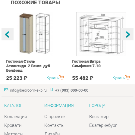
Гостиная Стиль
Гостиная Витра
К
Атлантида-2 Венге-дуб
Симфония 7.10
п
Белфорд
А
с
25 223 ₽
55 482 ₽
Купить
Купить
info@bedroom-ekb.ru
+7 (903) 000-00-00
КАТАЛОГ
ИНФОРМАЦИЯ
ГОРОДА
Коллекции
О проекте
Весь мир
Кровати
Контакты
Екатеринбург
Матрасы
Дизайн
Комоды
Доставка и Оплата
Шкафы
Скидки и Акции
Тумбы
Политика
Зеркала
Гарантия
Столы
Помощь