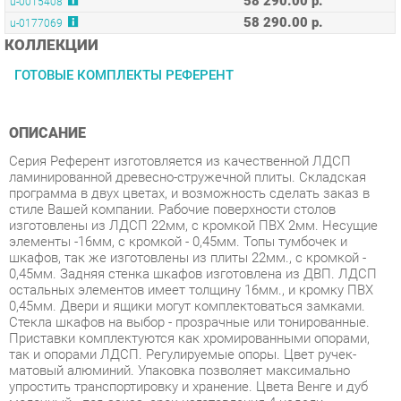
ГОТОВЫЕ КОМПЛЕКТЫ РЕФЕРЕНТ
ОПИСАНИЕ
Серия Референт изготовляется из качественной ЛДСП
ламинированной древесно-стружечной плиты. Складская
программа в двух цветах, и возможность сделать заказ в
стиле Вашей компании. Рабочие поверхности столов
изготовлены из ЛДСП 22мм, с кромкой ПВХ 2мм. Несущие
элементы -16мм, с кромкой - 0,45мм. Топы тумбочек и
шкафов, так же изготовлены из плиты 22мм., с кромкой -
0,45мм. Задняя стенка шкафов изготовлена из ДВП. ЛДСП
остальных элементов имеет толщину 16мм., и кромку ПВХ
0,45мм. Двери и ящики могут комплектоваться замками.
Стекла шкафов на выбор - прозрачные или тонированные.
Приставки комплектуются как хромированными опорами,
так и опорами ЛДСП. Регулируемые опоры. Цвет ручек-
матовый алюминий. Упаковка позволяет максимально
упростить транспортировку и хранение. Цвета Венге и дуб
молочный - под заказ, срок изготовления 4 недели,
предоплата 30.
Условия покупки