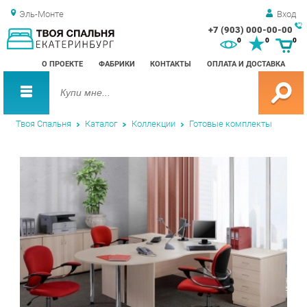
Эль-Монте
Вход
+7 (903) 000-00-00
Зак
0
0
0
обр
О ПРОЕКТЕ
ФАБРИКИ
КОНТАКТЫ
ОПЛАТА И ДОСТАВКА
зво
Твоя Спальня
Каталог
Коллекции
Готовые комплекты