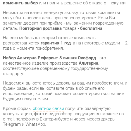
деталь.
Повторная доставка
товара -
бесплатна
.
На всю мебель категории Готовые комплекты
распространяется
гарантия 1 год
, а на некоторые модели – 2
года с момента приобретения.
Набор Альтерна Референт 8 вишня Оксфорд
- это
качественное изделие производства
Альтерна
,
соответствующее современному государственному
стандарту.
Надеемся, вы останетесь довольны вашим приобретением, и
будем рады, если вы оставите отзыв об опыте его
использования, который поможет сориентироваться нашим
будущим покупателям.
Кроме формы
обратной связи
получить развёрнутую
консультацию, фото и видеообзор продукции вы можете по
e-mail, телефону в Екатеринбурге и через мессенджеры
Telegram и WhatsApp.
Готовые комплекты также можно сравнить между собой в
нашем шоу-руме и купить Набор Альтерна Референт 8 вишня
Оксфорд, самостоятельно забрав его с нашего центрального
склада в г. Екатеринбург. Полный список адресов и
магазинов смотрите на странице
контактов
.