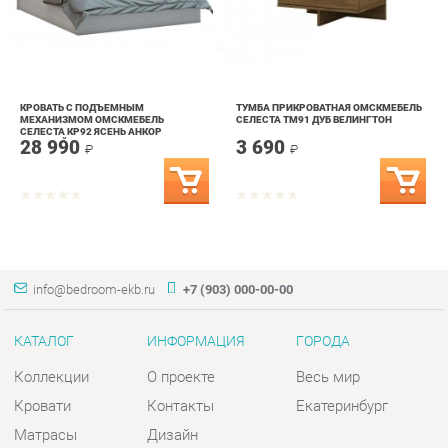
КРОВАТЬ С ПОДЪЕМНЫМ
ТУМБА ПРИКРОВАТНАЯ ОМСКМЕБЕЛЬ
МЕХАНИЗМОМ ОМСКМЕБЕЛЬ
СЕЛЕСТА ТМ91 ДУБ ВЕЛИНГТОН
СЕЛЕСТА КР92 ЯСЕНЬ АНКОР
28 990
3 690
СВЕТЛЫЙ
₽
₽
info@bedroom-ekb.ru
+7 (903) 000-00-00
КАТАЛОГ
ИНФОРМАЦИЯ
ГОРОДА
Коллекции
О проекте
Весь мир
Кровати
Контакты
Екатеринбург
Матрасы
Дизайн
Комоды
Доставка и Оплата
Шкафы
Скидки и Акции
Тумбы
Политика