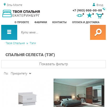
Эль-Монте
Вход
+7 (903) 000-00-00
Зак
0
0
0
обр
О ПРОЕКТЕ
ФАБРИКИ
КОНТАКТЫ
ОПЛАТА И ДОСТАВКА
зво
Твоя Спальня
Тэги
СПАЛЬНЯ СЕЛЕСТА (ТЭГ)
Показать фильтр
По:
Приоритету