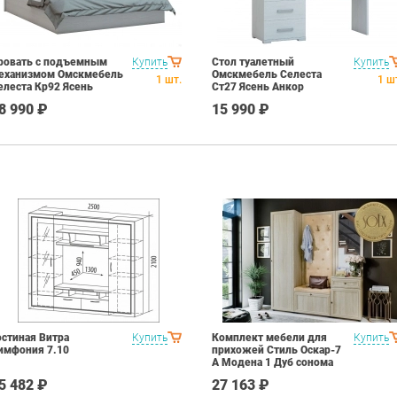
ровать с подъемным
Купить
Стол туалетный
Купить
еханизмом Омскмебель
Омскмебель Селеста
1
шт.
1
ш
елеста Кр92 Ясень
Ст27 Ясень Анкор
нкор светлый
светлый
8 990 ₽
15 990 ₽
остиная Витра
Купить
Комплект мебели для
Купить
имфония 7.10
прихожей Стиль Оскар-7
А Модена 1 Дуб сонома
светлый Крем
5 482 ₽
27 163 ₽