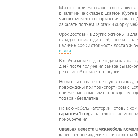
Мы отправляем заказы в доставку еже
в наличии на складе в Екатеринбурге 
часов
с момента оформления заказа. 
заказать подъём на этаж и сборку ме
Срок доставки в другие регионы, и дл
складах производителей, рассчитывае
наличие, срок и стоимость доставки 
связи
.
В любой момент до передачи заказа в д
дней после получения заказа вы може
решение об отказе от покупки.
Несмотря на качественную упаковку, 
повреждены при транспортировке. Есл
приёме - мы заменим поврежденную д
товара -
бесплатна
.
На всю мебель категории Готовые ко
гарантия 1 год
, а на некоторые модели
приобретения.
Спальня Селеста Омскмебель Компле
качественное изделие производства
О