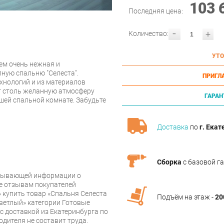
103 
Последняя цена:
-
+
Количество:
УТО
тем очень нежная и
пную спальню "Селеста".
ПРИГЛ
хнологий и из материалов
ст столь желанную атмосферу
ГАРАН
шей спальной комнате. Забудьте
Доставка
по
г. Екат
Сборка
с базовой г
рпывающей информации о
же отзывам покупателей
 купить товар «Спальня Селеста
Подъём на этаж -
20
ветлый» категории Готовые
 доставкой из Екатеринбурга по
одителя не составит труда.