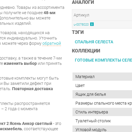
АНАЛОГИ
дневно. Товары из ассортимента
вы получите не позднее
48-ми
Артикул
Дополнительно вы можете
бельных изделий.
u-0078020
ТЭГИ
я товаров, находящихся на
тся индивидуально. Уточнить
СПАЛЬНЯ СЕЛЕСТА
вы можете через форму
обратной
КОЛЛЕКЦИИ
оставку, а также в течение 7-ми
ГОТОВЫЕ КОМПЛЕКТЫ СЕЛ
те
изменить выбор
или принять
Материал
готовые комплекты могут быть
и Вы заметили дефект при
Цвет
еталь.
Повторная доставка
Ящик для белья
Размеры спального места кр
мплекты распространяется
 – 2 года с момента
Стиль интерьера
Туалетный столик
кт 2 Ясень Анкор светлый
- это
мскмебель
, соответствующее
Угловой модуль