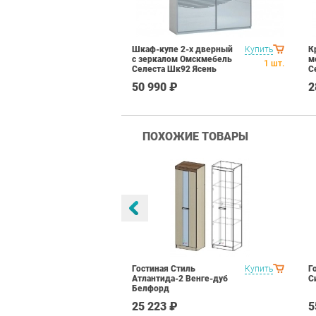
Шкаф-купе 2-х дверный
Купить
К
с зеркалом Омскмебель
м
1
шт.
Селеста Шк92 Ясень
С
Анкор светлый
А
50 990 ₽
2
ПОХОЖИЕ ТОВАРЫ
а Вариант 1
Купить
Гостиная Стиль
Купить
Г
рд
Атлантида-2 Венге-дуб
С
Белфорд
 ₽
25 223 ₽
5