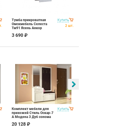
Тумба прикроватная
Купить
Омскмебель Селеста
т.
2
шт.
Тм91 Ясень Анкор
светлый
3 690 ₽
Комплект мебели для
Купить
Спальня Яна Вариант 2
прихожей Стиль Оскар-7
Дуб гарвард
А Модена 3 Дуб сонома
светлый Крем
20 128 ₽
145 190 ₽