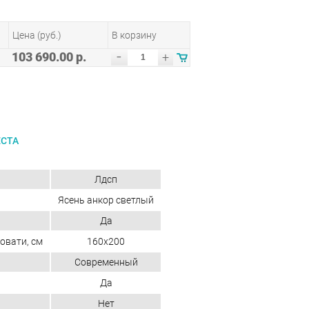
Цена (руб.)
В корзину
-
103 690.00 р.
+
ЕСТА
Лдсп
Ясень анкор светлый
Да
овати, см
160x200
Современный
Да
Нет