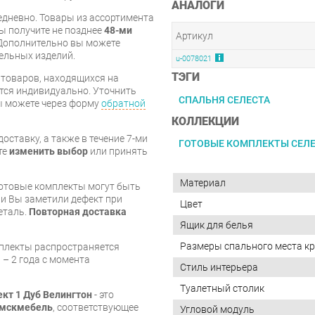
АНАЛОГИ
дневно. Товары из ассортимента
вы получите не позднее
48-ми
Артикул
Дополнительно вы можете
бельных изделий.
u-0078021
ТЭГИ
я товаров, находящихся на
тся индивидуально. Уточнить
СПАЛЬНЯ СЕЛЕСТА
вы можете через форму
обратной
КОЛЛЕКЦИИ
оставку, а также в течение 7-ми
ГОТОВЫЕ КОМПЛЕКТЫ СЕЛ
те
изменить выбор
или принять
Материал
готовые комплекты могут быть
и Вы заметили дефект при
Цвет
еталь.
Повторная доставка
Ящик для белья
Размеры спального места кр
мплекты распространяется
 – 2 года с момента
Стиль интерьера
Туалетный столик
кт 1 Дуб Велингтон
- это
мскмебель
, соответствующее
Угловой модуль