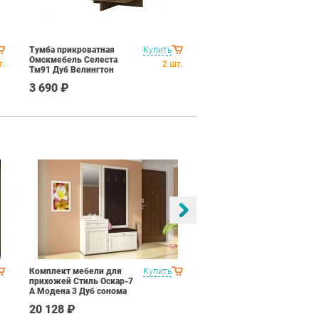
Тумба прикроватная
Купить
Омскмебель Селеста
т.
2
шт.
Тм91 Дуб Велингтон
3 690 ₽
Комплект мебели для
Купить
Спальня Соник 1
прихожей Стиль Оскар-7
Импульс SN16 Дуб
А Модена 3 Дуб сонома
сонома/белый глянец
светлый Крем
20 128 ₽
49 790 ₽