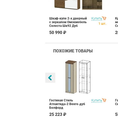
Шкаф-купе 2-х дверный
Купить
К
с зеркалом Омскмебель
м
1
шт.
Селеста Шк92 Дуб
С
Велингтон
В
50 990 ₽
2
ПОХОЖИЕ ТОВАРЫ
ранд Кволити
Купить
Гостиная Стиль
Купить
Г
Атлантида-2 Венге-дуб
С
Белфорд
₽
25 223 ₽
5