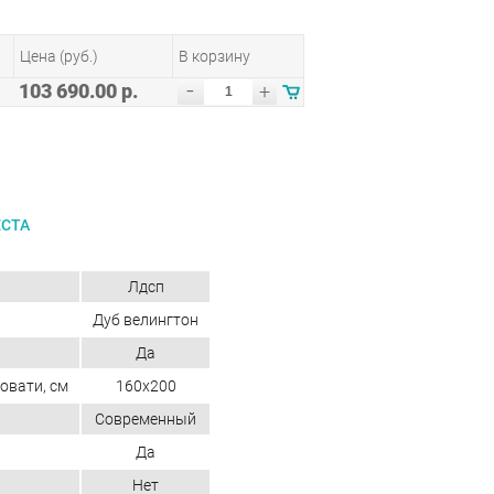
Цена (руб.)
В корзину
-
103 690.00 р.
+
ЕСТА
Лдсп
Дуб велингтон
Да
овати, см
160x200
Современный
Да
Нет