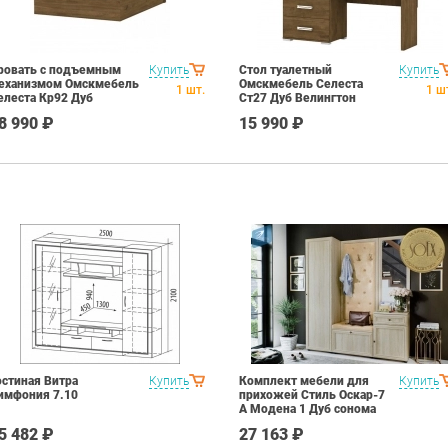
ровать с подъемным
Купить
Стол туалетный
Купить
еханизмом Омскмебель
Омскмебель Селеста
1
шт.
1
ш
елеста Кр92 Дуб
Ст27 Дуб Велингтон
елингтон
8 990 ₽
15 990 ₽
остиная Витра
Купить
Комплект мебели для
Купить
имфония 7.10
прихожей Стиль Оскар-7
А Модена 1 Дуб сонома
светлый Крем
5 482 ₽
27 163 ₽