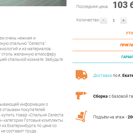
103 
Последняя цена:
-
+
Количество:
УТО
тем очень нежная и
пную спальню "Селеста".
ПРИГЛ
хнологий и из материалов
ст столь желанную атмосферу
ГАРАН
шей спальной комнате. Забудьте
Доставка
по
г. Екат
Сборка
с базовой г
рпывающей информации о
же отзывам покупателей
 купить товар «Спальня Селеста
Подъём на этаж -
20
н» категории Готовые комплекты
из Екатеринбурга по цене со
 не составит труда.