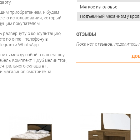
дарту.
Мягкое изголовье
шим приобретением, и будем
Подъемный механизм у кров
е его использования, который
дущим покупателям.
ь развёрнутую консультацию,
ОТЗЫВЫ
е по e-mail, телефону в
Пока нет отзывов, поделитесь
legram и WhatsApp.
нить между собой в нашем шоу-
ДОБ
ебель Комплект 1 Дуб Велингтон,
ентрального склада в г.
 и магазинов смотрите на