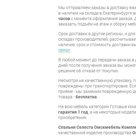
Мы отправляем заказы в доставку еже
в наличии на складе в Екатеринбурге 
часов
с момента оформления заказа. 
заказать подъём на этаж и сборку ме
Срок доставки в другие регионы, и дл
складах производителей, рассчитывае
наличие, срок и стоимость доставки 
связи
.
В любой момент до передачи заказа в д
дней после получения заказа вы може
решение об отказе от покупки.
Несмотря на качественную упаковку, 
повреждены при транспортировке. Есл
приёме - мы заменим поврежденную д
товара -
бесплатна
.
На всю мебель категории Готовые ко
гарантия 1 год
, а на некоторые модели
приобретения.
Спальня Селеста Омскмебель Компле
качественное изделие производства
О