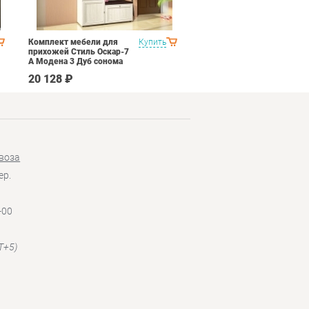
Комплект мебели для
Купить
Спальня Яна Вариант 2
прихожей Стиль Оскар-7
Дуб гарвард
А Модена 3 Дуб сонома
светлый Крем
20 128 ₽
145 190 ₽
воза
ер.
-00
T+5)