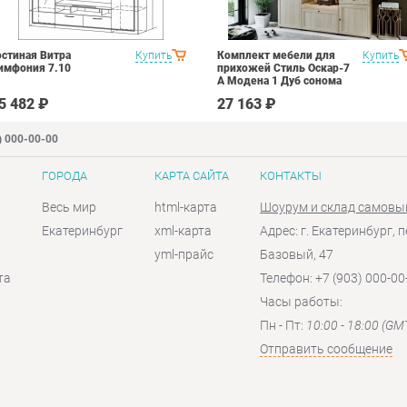
остиная Витра
Купить
Комплект мебели для
Купить
имфония 7.10
прихожей Стиль Оскар-7
А Модена 1 Дуб сонома
светлый Крем
5 482 ₽
27 163 ₽
) 000-00-00
ГОРОДА
КАРТА САЙТА
КОНТАКТЫ
Весь мир
html-карта
Шоурум и склад самовы
Екатеринбург
xml-карта
Адрес: г. Екатеринбург, п
yml-прайс
Базовый, 47
та
Телефон: +7 (903) 000-00
Часы работы:
Пн - Пт:
10:00 - 18:00 (GM
Отправить сообщение