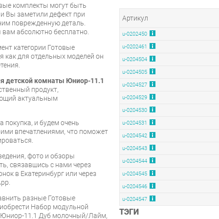
овые комплекты могут быть
и Вы заметили дефект при
Артикул
ним поврежденную деталь.
 вам абсолютно бесплатно.
u-0202450
мент категории Готовые
u-0202461
емя как для отдельных моделей он
u-0204504
тения.
u-0204505
я детской комнаты Юниор-11.1
u-0204527
ственный продукт,
ующий актуальным
u-0204529
u-0204530
 покупка, и будем очень
u-0204531
оими впечатлениями, что поможет
u-0204542
ироваться.
u-0204543
едения, фото и обзоры
u-0204544
ть, связавшись с нами через
онок в Екатеринбург или через
u-0204545
pp.
u-0204546
равнить разные Готовые
u-0204547
риобрести Набор модульной
ТЭГИ
 Юниор-11.1 Дуб молочный/Лайм,