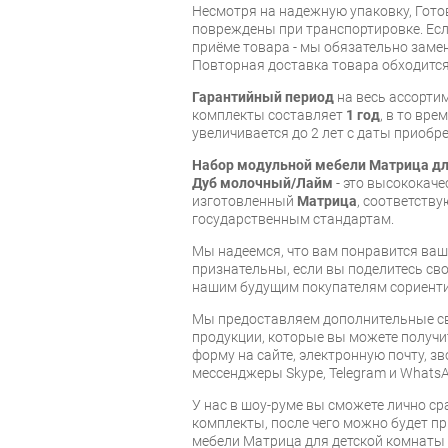
Несмотря на надежную упаковку, Гот
повреждены при транспортировке. Есл
приёме товара - мы обязательно заме
Повторная доставка товара обходится
Гарантийный период
на весь ассорти
комплекты составляет
1 год
, в то вр
увеличивается до 2 лет с даты приобре
Набор модульной мебели Матрица дл
Дуб молочный/Лайм
- это высококаче
изготовленный
Матрица
, соответств
государственным стандартам.
Мы надеемся, что вам понравится ваша
признательны, если вы поделитесь св
нашим будущим покупателям сориент
Мы предоставляем дополнительные св
продукции, которые вы можете получи
форму на сайте, электронную почту, зв
мессенджеры Skype, Telegram и WhatsA
У нас в шоу-руме вы сможете лично с
комплекты, после чего можно будет п
мебели Матрица для детской комнаты