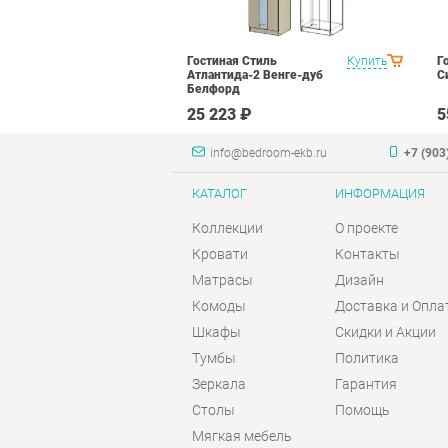
а Вариант 1
Купить
Гостиная Стиль
Купить
Г
рд
Атлантида-2 Венге-дуб
С
Белфорд
 ₽
25 223 ₽
5
info@bedroom-ekb.ru
+7 (903
КАТАЛОГ
ИНФОРМАЦИЯ
Коллекции
О проекте
Кровати
Контакты
Матрасы
Дизайн
Комоды
Доставка и Опла
Шкафы
Скидки и Акции
Тумбы
Политика
Зеркала
Гарантия
Столы
Помощь
Мягкая мебель