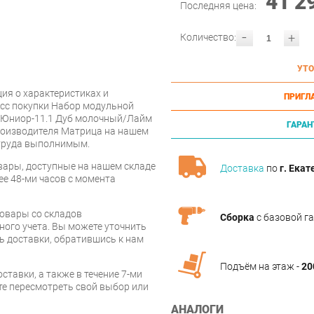
41 2
Последняя цена:
-
+
Количество:
УТО
ия о характеристиках и
ПРИГЛ
есс покупки Набор модульной
 Юниор-11.1 Дуб молочный/Лайм
ГАРАН
роизводителя Матрица на нашем
 труда выполнимым.
вары, доступные на нашем складе
Доставка
по
г. Екат
ее 48-ми часов с момента
товары со складов
Сборка
с базовой г
ого учета. Вы можете уточнить
ть доставки, обратившись к нам
Подъём на этаж -
20
ставки, а также в течение 7-ми
те пересмотреть свой выбор или
АНАЛОГИ