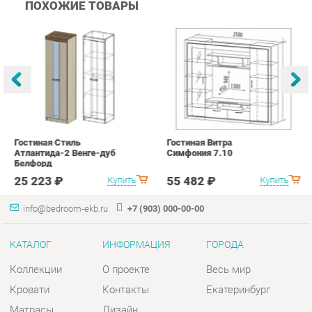
Гостиная Стиль
Гостиная Витра
К
Атлантида-2 Венге-дуб
Симфония 7.10
п
Белфорд
А
с
25 223 ₽
55 482 ₽
Купить
Купить
info@bedroom-ekb.ru
+7 (903) 000-00-00
КАТАЛОГ
ИНФОРМАЦИЯ
ГОРОДА
Коллекции
О проекте
Весь мир
Кровати
Контакты
Екатеринбург
Матрасы
Дизайн
Комоды
Доставка и Оплата
Шкафы
Скидки и Акции
Тумбы
Политика
Зеркала
Гарантия
Столы
Помощь