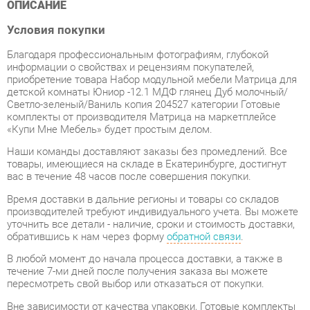
Благодаря профессиональным фотографиям, глубокой
информации о свойствах и рецензиям покупателей,
приобретение товара Набор модульной мебели Матрица для
детской комнаты Юниор -12.1 МДФ глянец Дуб молочный/
Светло-зеленый/Ваниль копия 204527 категории Готовые
комплекты от производителя Матрица на маркетплейсе
«Купи Мне Мебель» будет простым делом.
Наши команды доставляют заказы без промедлений. Все
товары, имеющиеся на складе в Екатеринбурге, достигнут
вас в течение 48 часов после совершения покупки.
Время доставки в дальние регионы и товары со складов
производителей требуют индивидуального учета. Вы можете
уточнить все детали - наличие, сроки и стоимость доставки,
обратившись к нам через форму
обратной связи
.
В любой момент до начала процесса доставки, а также в
течение 7-ми дней после получения заказа вы можете
пересмотреть свой выбор или отказаться от покупки.
Вне зависимости от качества упаковки, Готовые комплекты
может получить повреждения во время перевозки. Если вы
обнаружите какой-либо дефект при получении товара, мы
незамедлительно заменим поврежденный элемент.
Передоставление замененного товара не будет стоить вам
ни копейки.