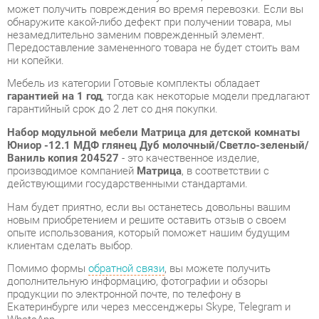
Мебель из категории Готовые комплекты обладает
гарантией на 1 год
, тогда как некоторые модели предлагают
гарантийный срок до 2 лет со дня покупки.
Набор модульной мебели Матрица для детской комнаты
Юниор -12.1 МДФ глянец Дуб молочный/Светло-зеленый/
Ваниль копия 204527
- это качественное изделие,
производимое компанией
Матрица
, в соответствии с
действующими государственными стандартами.
Нам будет приятно, если вы останетесь довольны вашим
новым приобретением и решите оставить отзыв о своем
опыте использования, который поможет нашим будущим
клиентам сделать выбор.
Помимо формы
обратной связи
, вы можете получить
дополнительную информацию, фотографии и обзоры
продукции по электронной почте, по телефону в
Екатеринбурге или через мессенджеры Skype, Telegram и
WhatsApp.
Cравнить между собой Готовые комплекты можно в нашем
шоу-руме и купить Набор модульной мебели Матрица для
детской комнаты Юниор -12.1 МДФ глянец Дуб молочный/
Светло-зеленый/Ваниль копия 204527, забрав его
самостоятельно с нашего центрального склада в