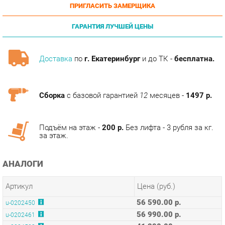
ГАРАНТИЯ ЛУЧШЕЙ ЦЕНЫ
Доставка
по
г. Екатеринбург
и до ТК -
бесплатна.
Сборка
с базовой гарантией
12
месяцев -
1497 р.
Подъём на этаж -
200 р.
Без лифта - 3 рубля за кг.
за этаж.
АНАЛОГИ
Артикул
Цена (руб.)
56 590.00 р.
u-0202450
56 990.00 р.
u-0202461
41 290.00 р.
u-0204503
68 890.00 р.
u-0204504
37 090.00 р.
u-0204505