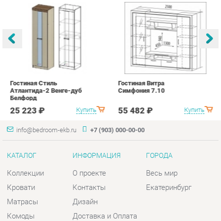
Гостиная Стиль
Гостиная Витра
К
Атлантида-2 Венге-дуб
Симфония 7.10
п
Белфорд
А
с
25 223 ₽
55 482 ₽
Купить
Купить
info@bedroom-ekb.ru
+7 (903) 000-00-00
КАТАЛОГ
ИНФОРМАЦИЯ
ГОРОДА
Коллекции
О проекте
Весь мир
Кровати
Контакты
Екатеринбург
Матрасы
Дизайн
Комоды
Доставка и Оплата
Шкафы
Скидки и Акции
Тумбы
Политика
Зеркала
Гарантия
Столы
Помощь
Мягкая мебель