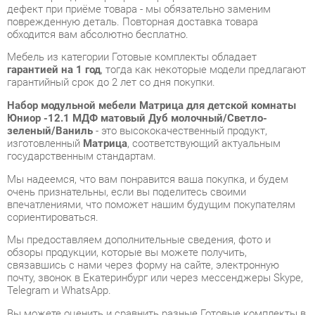
гарантией на 1 год
, тогда как некоторые модели предлагают
гарантийный срок до 2 лет со дня покупки.
Набор модульной мебели Матрица для детской комнаты
Юниор -12.1 МДФ матовый Дуб молочный/Светло-
зеленый/Ваниль
- это высококачественный продукт,
изготовленный
Матрица
, соответствующий актуальным
государственным стандартам.
Мы надеемся, что вам понравится ваша покупка, и будем
очень признательны, если вы поделитесь своими
впечатлениями, что поможет нашим будущим покупателям
сориентироваться.
Мы предоставляем дополнительные сведения, фото и
обзоры продукции, которые вы можете получить,
связавшись с нами через форму на сайте, электронную
почту, звонок в Екатеринбург или через мессенджеры Skype,
Telegram и WhatsApp.
Вы можете оценить и сравнить разные Готовые комплекты в
нашем шоу-руме, а затем приобрести Набор модульной
мебели Матрица для детской комнаты Юниор -12.1 МДФ
матовый Дуб молочный/Светло-зеленый/Ваниль,
самостоятельно забрав его со склада в Екатеринбурге. Вся
информация о наших адресах и магазинах доступна на
странице
контактов
.